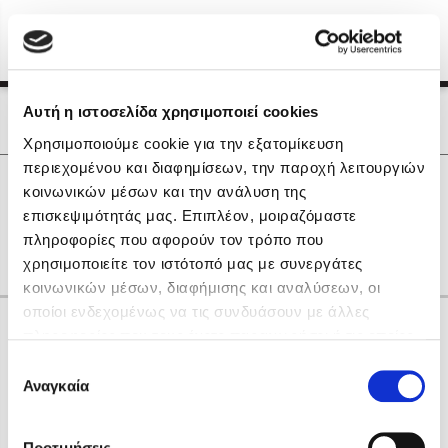
Menu
(0)
Κλείσιμο
Αρχική
|
Οι Συγγραφείς μας
Αυτή η ιστοσελίδα χρησιμοποιεί cookies
Οι Συγγραφείς μας
Χρησιμοποιούμε cookie για την εξατομίκευση
περιεχομένου και διαφημίσεων, την παροχή λειτουργιών
Δημοφιλή Βιβλία
0
Αποτελέσματα
κοινωνικών μέσων και την ανάλυση της
Lidia Branković
επισκεψιμότητάς μας. Επιπλέον, μοιραζόμαστε
D
H
K
N
W
X
Θ
Λ
Ξ
Ο
Π
πληροφορίες που αφορούν τον τρόπο που
Το ξενοδοχείο των συναισθημάτων
χρησιμοποιείτε τον ιστότοπό μας με συνεργάτες
κοινωνικών μέσων, διαφήμισης και αναλύσεων, οι
οποίοι ενδεχομένως να τις συνδυάσουν με άλλες
Κάνε δώρα στους αγαπημένους σου
πληροφορίες που τους έχετε παραχωρήσει ή τις οποίες
έχουν συλλέξει σε σχέση με την από μέρους σας χρήση
Επιλογή
των υπηρεσιών τους. Αν συνεχίσετε να χρησιμοποιείτε
Αναγκαία
Χάρης Πολίτης
συγκατάθεσης
την ιστοσελίδα μας, συναινείτε στη χρήση των cookies
Καθρέφτης
μας.
ΔΩΡΟΚΑΡΤΑ ΔΙΟΠΤΡΑ
Προτιμήσεις