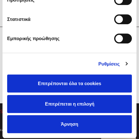
Στατιστικά
Η Εταιρεία
Εμπορικής προώθησης
Sebastian Fitzek
Υπηρεσίες
Playlist
Βοήθεια
Ρυθμίσεις
Επικοινωνία
Ακολουθήστε μας
Επιτρέπονται όλα τα cookies
Στέφανος Ξενάκης
Επιτρέπεται η επιλογή
Το λεξικό της ζωής σου
Άρνηση
Created by
Powered by
Copyright © 2026
dioptra.gr
Φίλτρα