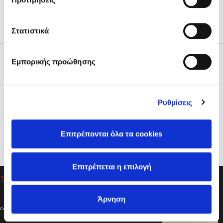
Στατιστικά
Η Εταιρεία
Εμπορικής προώθησης
Sebastian Fitzek
Υπηρεσίες
Playlist
Βοήθεια
Ρυθμίσεις
Επικοινωνία
Ακολουθήστε μας
Επιτρέπονται όλα τα cookies
Στέφανος Ξενάκης
Επιτρέπεται η επιλογή
Το λεξικό της ζωής σου
Άρνηση
Created by
Powered by
Copyright © 2026
dioptra.gr
Φίλτρα