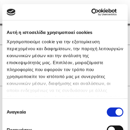
Menu
(0)
Κλείσιμο
Αρχική
|
Οι Συγγραφείς μας
Αυτή η ιστοσελίδα χρησιμοποιεί cookies
Οι Συγγραφείς μας
Χρησιμοποιούμε cookie για την εξατομίκευση
περιεχομένου και διαφημίσεων, την παροχή λειτουργιών
Δημοφιλή Βιβλία
0
Αποτελέσματα
κοινωνικών μέσων και την ανάλυση της
Lidia Branković
επισκεψιμότητάς μας. Επιπλέον, μοιραζόμαστε
D
H
K
R
Α
Ε
Θ
Κ
Ο
πληροφορίες που αφορούν τον τρόπο που
Το ξενοδοχείο των συναισθημάτων
χρησιμοποιείτε τον ιστότοπό μας με συνεργάτες
κοινωνικών μέσων, διαφήμισης και αναλύσεων, οι
οποίοι ενδεχομένως να τις συνδυάσουν με άλλες
Κάνε δώρα στους αγαπημένους σου
πληροφορίες που τους έχετε παραχωρήσει ή τις οποίες
έχουν συλλέξει σε σχέση με την από μέρους σας χρήση
Επιλογή
των υπηρεσιών τους. Αν συνεχίσετε να χρησιμοποιείτε
Αναγκαία
Χάρης Πολίτης
συγκατάθεσης
την ιστοσελίδα μας, συναινείτε στη χρήση των cookies
Καθρέφτης
μας.
ΔΩΡΟΚΑΡΤΑ ΔΙΟΠΤΡΑ
Προτιμήσεις