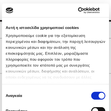
Menu
(0)
Κλείσιμο
Αρχική
|
Οι Συγγραφείς μας
Αυτή η ιστοσελίδα χρησιμοποιεί cookies
Οι Συγγραφείς μας
Χρησιμοποιούμε cookie για την εξατομίκευση
περιεχομένου και διαφημίσεων, την παροχή λειτουργιών
Δημοφιλή Βιβλία
0
Αποτελέσματα
κοινωνικών μέσων και την ανάλυση της
Lidia Branković
επισκεψιμότητάς μας. Επιπλέον, μοιραζόμαστε
D
H
K
R
Θ
Ξ
Π
Ψ
πληροφορίες που αφορούν τον τρόπο που
Το ξενοδοχείο των συναισθημάτων
χρησιμοποιείτε τον ιστότοπό μας με συνεργάτες
κοινωνικών μέσων, διαφήμισης και αναλύσεων, οι
οποίοι ενδεχομένως να τις συνδυάσουν με άλλες
Κάνε δώρα στους αγαπημένους σου
πληροφορίες που τους έχετε παραχωρήσει ή τις οποίες
έχουν συλλέξει σε σχέση με την από μέρους σας χρήση
Επιλογή
των υπηρεσιών τους. Αν συνεχίσετε να χρησιμοποιείτε
Αναγκαία
Χάρης Πολίτης
συγκατάθεσης
την ιστοσελίδα μας, συναινείτε στη χρήση των cookies
Καθρέφτης
μας.
ΔΩΡΟΚΑΡΤΑ ΔΙΟΠΤΡΑ
Προτιμήσεις