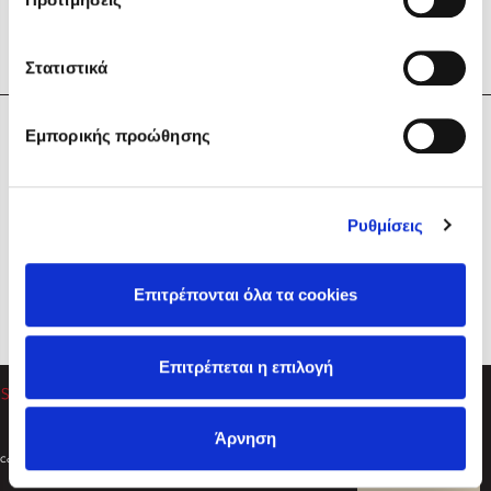
Στατιστικά
Η Εταιρεία
Εμπορικής προώθησης
Sebastian Fitzek
Υπηρεσίες
Playlist
Βοήθεια
Ρυθμίσεις
Επικοινωνία
Ακολουθήστε μας
Επιτρέπονται όλα τα cookies
Στέφανος Ξενάκης
Επιτρέπεται η επιλογή
Το λεξικό της ζωής σου
Άρνηση
Created by
Powered by
Copyright © 2026
dioptra.gr
Φίλτρα