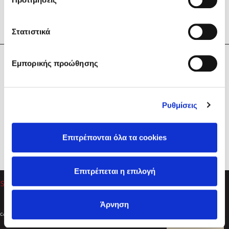
Στατιστικά
Η Εταιρεία
Εμπορικής προώθησης
Sebastian Fitzek
Υπηρεσίες
Playlist
Βοήθεια
Ρυθμίσεις
Επικοινωνία
Ακολουθήστε μας
Επιτρέπονται όλα τα cookies
Στέφανος Ξενάκης
Επιτρέπεται η επιλογή
Το λεξικό της ζωής σου
Άρνηση
Created by
Powered by
Copyright © 2026
dioptra.gr
Φίλτρα