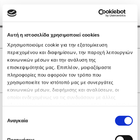
Menu
(0)
Κλείσιμο
Αρχική
|
Οι Συγγραφείς μας
Αυτή η ιστοσελίδα χρησιμοποιεί cookies
Οι Συγγραφείς μας
Χρησιμοποιούμε cookie για την εξατομίκευση
περιεχομένου και διαφημίσεων, την παροχή λειτουργιών
Δημοφιλή Βιβλία
0
Αποτελέσματα
κοινωνικών μέσων και την ανάλυση της
Lidia Branković
επισκεψιμότητάς μας. Επιπλέον, μοιραζόμαστε
D
H
L
O
Θ
πληροφορίες που αφορούν τον τρόπο που
Το ξενοδοχείο των συναισθημάτων
χρησιμοποιείτε τον ιστότοπό μας με συνεργάτες
κοινωνικών μέσων, διαφήμισης και αναλύσεων, οι
οποίοι ενδεχομένως να τις συνδυάσουν με άλλες
Κάνε δώρα στους αγαπημένους σου
πληροφορίες που τους έχετε παραχωρήσει ή τις οποίες
έχουν συλλέξει σε σχέση με την από μέρους σας χρήση
Επιλογή
των υπηρεσιών τους. Αν συνεχίσετε να χρησιμοποιείτε
Αναγκαία
Χάρης Πολίτης
συγκατάθεσης
την ιστοσελίδα μας, συναινείτε στη χρήση των cookies
Καθρέφτης
μας.
ΔΩΡΟΚΑΡΤΑ ΔΙΟΠΤΡΑ
Προτιμήσεις