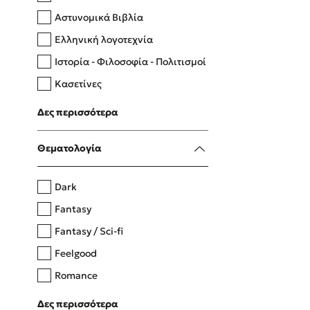
Αστυνομικά Βιβλία
Ελληνική λογοτεχνία
Δανάη Δεληγεώργη
Ιστορία - Φιλοσοφία - Πολιτισμοί
Πάνω, κάτω, μπροστά, πίσω
Κασετίνες
Λευκώματα - Έγχρωμοι οδηγοί
Δες περισσότερα
Μαγειρική
Mel Robbins
Θεματολογία
Η μέθοδος Αφήστε τους
Dark
Fantasy
Fantasy / Sci-fi
Feelgood
Romance
Upmarket
Δες περισσότερα