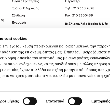
Συχνές Ερωτήσεις
Περιστέρι
Τρόποι Πληρωμής
Tηλ.: 210 330 2828
Σύνδεση
Fax: 210 3300439
ίλη
Εγγραφή
Βιβλιοπωλείο Books & Life
Σόλωνος 93-95, 106 78, Αθήν
μοποιεί cookies
Τηλ.:
210 330 0774
α την εξατομίκευση περιεχομένου και διαφημίσεων, την παροχ
ν ανάλυση της επισκεψιμότητάς μας. Επιπλέον, μοιραζόμαστε 
ου χρησιμοποιείτε τον ιστότοπό μας με συνεργάτες κοινωνικώ
, οι οποίοι ενδεχομένως να τις συνδυάσουν με άλλες πληροφο
 τις οποίες έχουν συλλέξει σε σχέση με την από μέρους σας χ
ίσετε να χρησιμοποιείτε την ιστοσελίδα μας, συναινείτε στη χρ
Created by
Powered by
Copyright © 2026
dioptra.gr
ροτιμήσεις
Στατιστικά
Εμπορική