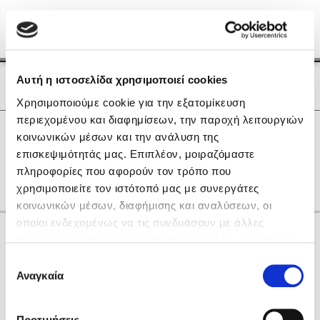
Menu
(0)
Κλείσιμο
Αρχική
|
Οι Συγγραφείς μας
Αυτή η ιστοσελίδα χρησιμοποιεί cookies
Οι Συγγραφείς μας
Χρησιμοποιούμε cookie για την εξατομίκευση
περιεχομένου και διαφημίσεων, την παροχή λειτουργιών
Δημοφιλή Βιβλία
0
Αποτελέσματα
κοινωνικών μέσων και την ανάλυση της
Lidia Branković
επισκεψιμότητάς μας. Επιπλέον, μοιραζόμαστε
D
I
Δ
Θ
Ξ
Ο
Π
Υ
Ψ
πληροφορίες που αφορούν τον τρόπο που
Το ξενοδοχείο των συναισθημάτων
χρησιμοποιείτε τον ιστότοπό μας με συνεργάτες
κοινωνικών μέσων, διαφήμισης και αναλύσεων, οι
οποίοι ενδεχομένως να τις συνδυάσουν με άλλες
Κάνε δώρα στους αγαπημένους σου
πληροφορίες που τους έχετε παραχωρήσει ή τις οποίες
έχουν συλλέξει σε σχέση με την από μέρους σας χρήση
Επιλογή
των υπηρεσιών τους. Αν συνεχίσετε να χρησιμοποιείτε
Αναγκαία
Χάρης Πολίτης
συγκατάθεσης
την ιστοσελίδα μας, συναινείτε στη χρήση των cookies
Καθρέφτης
μας.
ΔΩΡΟΚΑΡΤΑ ΔΙΟΠΤΡΑ
Προτιμήσεις