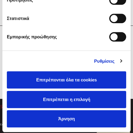
Στατιστικά
Η Εταιρεία
Εμπορικής προώθησης
Sebastian Fitzek
Υπηρεσίες
Playlist
Βοήθεια
Ρυθμίσεις
Επικοινωνία
Ακολουθήστε μας
Επιτρέπονται όλα τα cookies
Στέφανος Ξενάκης
Επιτρέπεται η επιλογή
Το λεξικό της ζωής σου
Άρνηση
Created by
Powered by
Copyright © 2026
dioptra.gr
Φίλτρα