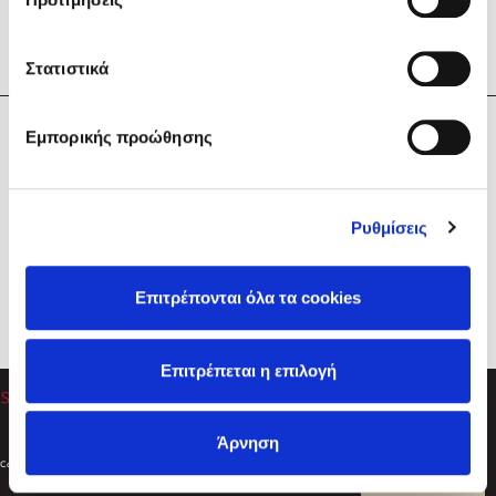
Στατιστικά
Η Εταιρεία
Εμπορικής προώθησης
Sebastian Fitzek
Υπηρεσίες
Playlist
Βοήθεια
Ρυθμίσεις
Επικοινωνία
Ακολουθήστε μας
Επιτρέπονται όλα τα cookies
Στέφανος Ξενάκης
Επιτρέπεται η επιλογή
Το λεξικό της ζωής σου
Άρνηση
Created by
Powered by
Copyright © 2026
dioptra.gr
Φίλτρα