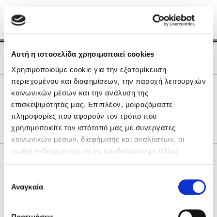
Menu
(0)
Κλείσιμο
Αρχική
|
Οι Συγγραφείς μας
Αυτή η ιστοσελίδα χρησιμοποιεί cookies
Οι Συγγραφείς μας
Χρησιμοποιούμε cookie για την εξατομίκευση
περιεχομένου και διαφημίσεων, την παροχή λειτουργιών
Δημοφιλή Βιβλία
0
Αποτελέσματα
κοινωνικών μέσων και την ανάλυση της
Lidia Branković
επισκεψιμότητάς μας. Επιπλέον, μοιραζόμαστε
D
I
R
Δ
Θ
Ξ
Ο
Π
Υ
Ψ
πληροφορίες που αφορούν τον τρόπο που
Το ξενοδοχείο των συναισθημάτων
χρησιμοποιείτε τον ιστότοπό μας με συνεργάτες
κοινωνικών μέσων, διαφήμισης και αναλύσεων, οι
οποίοι ενδεχομένως να τις συνδυάσουν με άλλες
Κάνε δώρα στους αγαπημένους σου
πληροφορίες που τους έχετε παραχωρήσει ή τις οποίες
έχουν συλλέξει σε σχέση με την από μέρους σας χρήση
Επιλογή
των υπηρεσιών τους. Αν συνεχίσετε να χρησιμοποιείτε
Αναγκαία
Χάρης Πολίτης
συγκατάθεσης
την ιστοσελίδα μας, συναινείτε στη χρήση των cookies
Καθρέφτης
μας.
ΔΩΡΟΚΑΡΤΑ ΔΙΟΠΤΡΑ
Προτιμήσεις