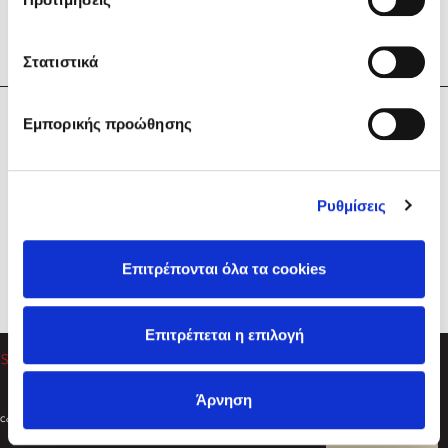
Στατιστικά
Η Εταιρεία
Εμπορικής προώθησης
Sebastian Fitzek
Υπηρεσίες
Playlist
Βοήθεια
Ρυθμίσεις
Επικοινωνία
Ακολουθήστε μας
Επιτρέπονται όλα τα cookies
Στέφανος Ξενάκης
Επιτρέπεται η επιλογή
Το λεξικό της ζωής σου
Άρνηση
Created by
Powered by
Copyright © 2026
dioptra.gr
Φίλτρα