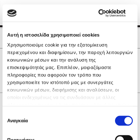
Menu
(0)
Κλείσιμο
Αρχική
|
Οι Συγγραφείς μας
Αυτή η ιστοσελίδα χρησιμοποιεί cookies
Οι Συγγραφείς μας
Χρησιμοποιούμε cookie για την εξατομίκευση
περιεχομένου και διαφημίσεων, την παροχή λειτουργιών
Δημοφιλή Βιβλία
0
Αποτελέσματα
κοινωνικών μέσων και την ανάλυση της
Lidia Branković
επισκεψιμότητάς μας. Επιπλέον, μοιραζόμαστε
D
I
R
Δ
Θ
Ξ
Ο
Π
Ψ
πληροφορίες που αφορούν τον τρόπο που
Το ξενοδοχείο των συναισθημάτων
χρησιμοποιείτε τον ιστότοπό μας με συνεργάτες
κοινωνικών μέσων, διαφήμισης και αναλύσεων, οι
οποίοι ενδεχομένως να τις συνδυάσουν με άλλες
Κάνε δώρα στους αγαπημένους σου
πληροφορίες που τους έχετε παραχωρήσει ή τις οποίες
έχουν συλλέξει σε σχέση με την από μέρους σας χρήση
Επιλογή
των υπηρεσιών τους. Αν συνεχίσετε να χρησιμοποιείτε
Αναγκαία
Χάρης Πολίτης
συγκατάθεσης
την ιστοσελίδα μας, συναινείτε στη χρήση των cookies
Καθρέφτης
μας.
ΔΩΡΟΚΑΡΤΑ ΔΙΟΠΤΡΑ
Προτιμήσεις