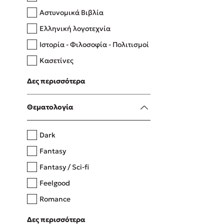
Αστυνομικά Βιβλία
Ελληνική λογοτεχνία
Δανάη Δεληγεώργη
Ιστορία - Φιλοσοφία - Πολιτισμοί
Πάνω, κάτω, μπροστά, πίσω
Κασετίνες
Λευκώματα - Έγχρωμοι οδηγοί
Δες περισσότερα
Μαγειρική
Mel Robbins
Θεματολογία
Η μέθοδος Αφήστε τους
Dark
Fantasy
Fantasy / Sci-fi
Feelgood
Romance
Upmarket
Δες περισσότερα