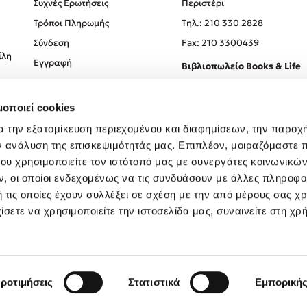
Συχνές Ερωτήσεις
Περιστέρι
Τρόποι Πληρωμής
Tηλ.: 210 330 2828
Σύνδεση
Fax: 210 3300439
ίλη
Εγγραφή
Βιβλιοπωλείο Books & Life
Σόλωνος 93-95, 106 78, Αθήν
μοποιεί cookies
Τηλ.:
210 330 0774
α την εξατομίκευση περιεχομένου και διαφημίσεων, την παροχ
ν ανάλυση της επισκεψιμότητάς μας. Επιπλέον, μοιραζόμαστε 
ου χρησιμοποιείτε τον ιστότοπό μας με συνεργάτες κοινωνικώ
, οι οποίοι ενδεχομένως να τις συνδυάσουν με άλλες πληροφο
 τις οποίες έχουν συλλέξει σε σχέση με την από μέρους σας χ
ίσετε να χρησιμοποιείτε την ιστοσελίδα μας, συναινείτε στη χρ
Created by
Powered by
Copyright © 2026
dioptra.gr
ροτιμήσεις
Στατιστικά
Εμπορική