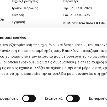
Συχνές Ερωτήσεις
Περιστέρι
Τρόποι Πληρωμής
Tηλ.: 210 330 2828
Σύνδεση
Fax: 210 3300439
ίλη
Εγγραφή
Βιβλιοπωλείο Books & Life
Σόλωνος 93-95, 106 78, Αθήν
μοποιεί cookies
Τηλ.:
210 330 0774
α την εξατομίκευση περιεχομένου και διαφημίσεων, την παροχ
ν ανάλυση της επισκεψιμότητάς μας. Επιπλέον, μοιραζόμαστε 
ου χρησιμοποιείτε τον ιστότοπό μας με συνεργάτες κοινωνικώ
, οι οποίοι ενδεχομένως να τις συνδυάσουν με άλλες πληροφο
 τις οποίες έχουν συλλέξει σε σχέση με την από μέρους σας χ
ίσετε να χρησιμοποιείτε την ιστοσελίδα μας, συναινείτε στη χρ
Created by
Powered by
Copyright © 2026
dioptra.gr
ροτιμήσεις
Στατιστικά
Εμπορική