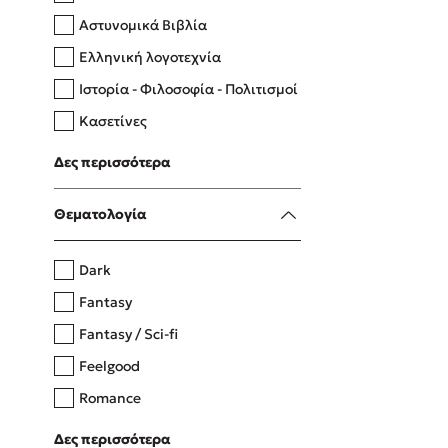
Αστυνομικά Βιβλία
Ελληνική λογοτεχνία
Δανάη Δεληγεώργη
Ιστορία - Φιλοσοφία - Πολιτισμοί
Πάνω, κάτω, μπροστά, πίσω
Κασετίνες
Λευκώματα - Έγχρωμοι οδηγοί
Δες περισσότερα
Μαγειρική
Mel Robbins
Θεματολογία
Η μέθοδος Αφήστε τους
Dark
Fantasy
Fantasy / Sci-fi
Feelgood
Romance
Upmarket
Δες περισσότερα