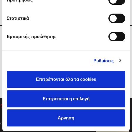
Στατιστικά
Η Εταιρεία
Εμπορικής προώθησης
Sebastian Fitzek
Υπηρεσίες
Playlist
Βοήθεια
Ρυθμίσεις
Επικοινωνία
Ακολουθήστε μας
Επιτρέπονται όλα τα cookies
Στέφανος Ξενάκης
Επιτρέπεται η επιλογή
Το λεξικό της ζωής σου
Άρνηση
Created by
Powered by
Copyright © 2026
dioptra.gr
Φίλτρα