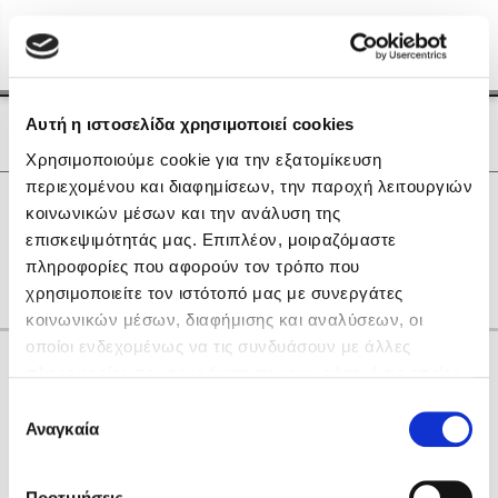
Menu
(0)
Κλείσιμο
Αρχική
|
Οι Συγγραφείς μας
Αυτή η ιστοσελίδα χρησιμοποιεί cookies
Οι Συγγραφείς μας
Χρησιμοποιούμε cookie για την εξατομίκευση
περιεχομένου και διαφημίσεων, την παροχή λειτουργιών
Δημοφιλή Βιβλία
0
Αποτελέσματα
κοινωνικών μέσων και την ανάλυση της
Lidia Branković
επισκεψιμότητάς μας. Επιπλέον, μοιραζόμαστε
D
K
N
O
W
X
Θ
Λ
Ξ
Ο
Π
πληροφορίες που αφορούν τον τρόπο που
Το ξενοδοχείο των συναισθημάτων
χρησιμοποιείτε τον ιστότοπό μας με συνεργάτες
κοινωνικών μέσων, διαφήμισης και αναλύσεων, οι
οποίοι ενδεχομένως να τις συνδυάσουν με άλλες
Κάνε δώρα στους αγαπημένους σου
πληροφορίες που τους έχετε παραχωρήσει ή τις οποίες
έχουν συλλέξει σε σχέση με την από μέρους σας χρήση
Επιλογή
των υπηρεσιών τους. Αν συνεχίσετε να χρησιμοποιείτε
Αναγκαία
Χάρης Πολίτης
συγκατάθεσης
την ιστοσελίδα μας, συναινείτε στη χρήση των cookies
Καθρέφτης
μας.
ΔΩΡΟΚΑΡΤΑ ΔΙΟΠΤΡΑ
Προτιμήσεις