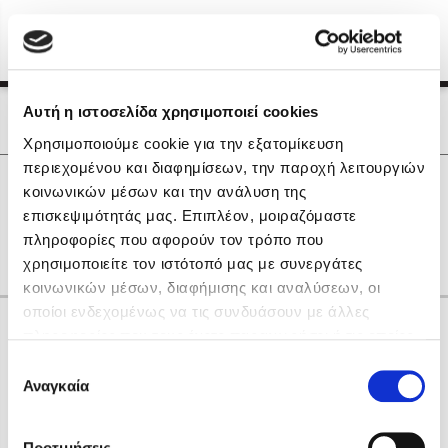
Menu
(0)
Κλείσιμο
Αρχική
|
Οι Συγγραφείς μας
Αυτή η ιστοσελίδα χρησιμοποιεί cookies
Οι Συγγραφείς μας
Χρησιμοποιούμε cookie για την εξατομίκευση
περιεχομένου και διαφημίσεων, την παροχή λειτουργιών
Δημοφιλή Βιβλία
0
Αποτελέσματα
κοινωνικών μέσων και την ανάλυση της
Lidia Branković
επισκεψιμότητάς μας. Επιπλέον, μοιραζόμαστε
D
K
N
R
Γ
Θ
Λ
Ξ
Ο
Π
πληροφορίες που αφορούν τον τρόπο που
Το ξενοδοχείο των συναισθημάτων
χρησιμοποιείτε τον ιστότοπό μας με συνεργάτες
κοινωνικών μέσων, διαφήμισης και αναλύσεων, οι
οποίοι ενδεχομένως να τις συνδυάσουν με άλλες
Κάνε δώρα στους αγαπημένους σου
πληροφορίες που τους έχετε παραχωρήσει ή τις οποίες
έχουν συλλέξει σε σχέση με την από μέρους σας χρήση
Επιλογή
των υπηρεσιών τους. Αν συνεχίσετε να χρησιμοποιείτε
Αναγκαία
Χάρης Πολίτης
συγκατάθεσης
την ιστοσελίδα μας, συναινείτε στη χρήση των cookies
Καθρέφτης
μας.
ΔΩΡΟΚΑΡΤΑ ΔΙΟΠΤΡΑ
Προτιμήσεις