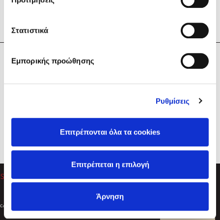
Στατιστικά
Η Εταιρεία
Εμπορικής προώθησης
Sebastian Fitzek
Υπηρεσίες
Playlist
Βοήθεια
Ρυθμίσεις
Επικοινωνία
Ακολουθήστε μας
Επιτρέπονται όλα τα cookies
Στέφανος Ξενάκης
Επιτρέπεται η επιλογή
Το λεξικό της ζωής σου
Άρνηση
Created by
Powered by
Copyright © 2026
dioptra.gr
Φίλτρα