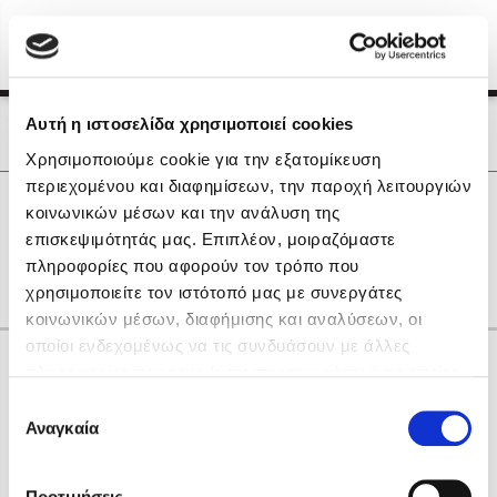
Menu
(0)
Κλείσιμο
Αρχική
|
Οι Συγγραφείς μας
Αυτή η ιστοσελίδα χρησιμοποιεί cookies
Οι Συγγραφείς μας
Χρησιμοποιούμε cookie για την εξατομίκευση
περιεχομένου και διαφημίσεων, την παροχή λειτουργιών
Δημοφιλή Βιβλία
0
Αποτελέσματα
κοινωνικών μέσων και την ανάλυση της
Lidia Branković
επισκεψιμότητάς μας. Επιπλέον, μοιραζόμαστε
D
K
N
T
W
X
Θ
Λ
Ξ
Ο
Π
πληροφορίες που αφορούν τον τρόπο που
Το ξενοδοχείο των συναισθημάτων
χρησιμοποιείτε τον ιστότοπό μας με συνεργάτες
κοινωνικών μέσων, διαφήμισης και αναλύσεων, οι
οποίοι ενδεχομένως να τις συνδυάσουν με άλλες
Κάνε δώρα στους αγαπημένους σου
πληροφορίες που τους έχετε παραχωρήσει ή τις οποίες
έχουν συλλέξει σε σχέση με την από μέρους σας χρήση
Επιλογή
των υπηρεσιών τους. Αν συνεχίσετε να χρησιμοποιείτε
Αναγκαία
Χάρης Πολίτης
συγκατάθεσης
την ιστοσελίδα μας, συναινείτε στη χρήση των cookies
Καθρέφτης
μας.
ΔΩΡΟΚΑΡΤΑ ΔΙΟΠΤΡΑ
Προτιμήσεις