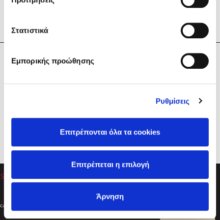
Στατιστικά
Η Εταιρεία
Εμπορικής προώθησης
Sebastian Fitzek
Υπηρεσίες
Playlist
Βοήθεια
Ρυθμίσεις
Επικοινωνία
Ακολουθήστε μας
Επιτρέπονται όλα τα cookies
Στέφανος Ξενάκης
Επιτρέπεται η επιλογή
Το λεξικό της ζωής σου
Άρνηση
Created by
Powered by
Copyright © 2026
dioptra.gr
Φίλτρα