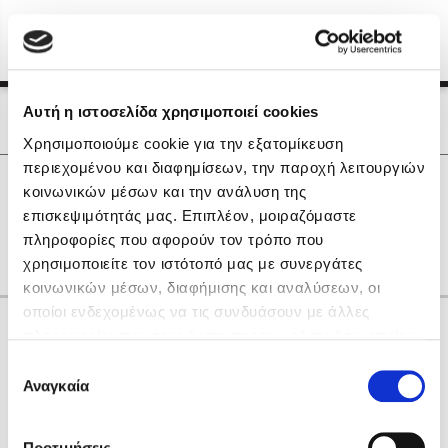
Menu
(0)
Κλείσιμο
Αρχική
|
Οι Συγγραφείς μας
Αυτή η ιστοσελίδα χρησιμοποιεί cookies
Οι Συγγραφείς μας
Χρησιμοποιούμε cookie για την εξατομίκευση
περιεχομένου και διαφημίσεων, την παροχή λειτουργιών
Δημοφιλή Βιβλία
0
Αποτελέσματα
κοινωνικών μέσων και την ανάλυση της
Lidia Branković
επισκεψιμότητάς μας. Επιπλέον, μοιραζόμαστε
D
L
M
R
V
Α
Δ
Θ
Ο
Ρ
Σ
πληροφορίες που αφορούν τον τρόπο που
Το ξενοδοχείο των συναισθημάτων
χρησιμοποιείτε τον ιστότοπό μας με συνεργάτες
κοινωνικών μέσων, διαφήμισης και αναλύσεων, οι
οποίοι ενδεχομένως να τις συνδυάσουν με άλλες
Κάνε δώρα στους αγαπημένους σου
πληροφορίες που τους έχετε παραχωρήσει ή τις οποίες
έχουν συλλέξει σε σχέση με την από μέρους σας χρήση
Επιλογή
των υπηρεσιών τους. Αν συνεχίσετε να χρησιμοποιείτε
Αναγκαία
Χάρης Πολίτης
συγκατάθεσης
την ιστοσελίδα μας, συναινείτε στη χρήση των cookies
Καθρέφτης
μας.
ΔΩΡΟΚΑΡΤΑ ΔΙΟΠΤΡΑ
Προτιμήσεις