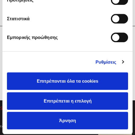
Στατιστικά
Η Εταιρεία
Εμπορικής προώθησης
Sebastian Fitzek
Υπηρεσίες
Playlist
Βοήθεια
Ρυθμίσεις
Επικοινωνία
Ακολουθήστε μας
Επιτρέπονται όλα τα cookies
Στέφανος Ξενάκης
Επιτρέπεται η επιλογή
Το λεξικό της ζωής σου
Άρνηση
Created by
Powered by
Copyright © 2026
dioptra.gr
Φίλτρα