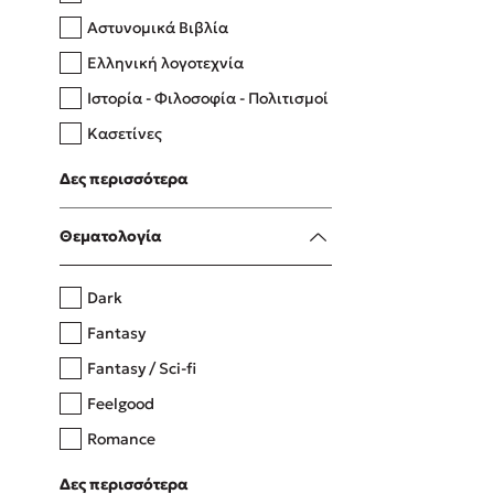
Αστυνομικά Βιβλία
Ελληνική λογοτεχνία
Δανάη Δεληγεώργη
Ιστορία - Φιλοσοφία - Πολιτισμοί
Πάνω, κάτω, μπροστά, πίσω
Κασετίνες
Λευκώματα - Έγχρωμοι οδηγοί
Δες περισσότερα
Μαγειρική
Mel Robbins
Θεματολογία
Η μέθοδος Αφήστε τους
Dark
Fantasy
Fantasy / Sci-fi
Feelgood
Romance
Upmarket
Δες περισσότερα