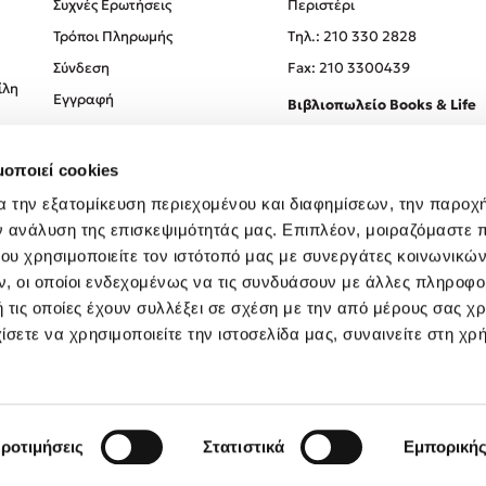
Συχνές Ερωτήσεις
Περιστέρι
Τρόποι Πληρωμής
Tηλ.: 210 330 2828
Σύνδεση
Fax: 210 3300439
ίλη
Εγγραφή
Βιβλιοπωλείο Books & Life
Σόλωνος 93-95, 106 78, Αθήν
μοποιεί cookies
Τηλ.:
210 330 0774
α την εξατομίκευση περιεχομένου και διαφημίσεων, την παροχ
ν ανάλυση της επισκεψιμότητάς μας. Επιπλέον, μοιραζόμαστε 
ου χρησιμοποιείτε τον ιστότοπό μας με συνεργάτες κοινωνικώ
, οι οποίοι ενδεχομένως να τις συνδυάσουν με άλλες πληροφο
 τις οποίες έχουν συλλέξει σε σχέση με την από μέρους σας χ
ίσετε να χρησιμοποιείτε την ιστοσελίδα μας, συναινείτε στη χρ
Created by
Powered by
Copyright © 2026
dioptra.gr
ροτιμήσεις
Στατιστικά
Εμπορική