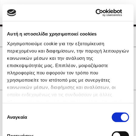
Menu
(0)
Κλείσιμο
Αρχική
|
Οι Συγγραφείς μας
Αυτή η ιστοσελίδα χρησιμοποιεί cookies
Οι Συγγραφείς μας
Χρησιμοποιούμε cookie για την εξατομίκευση
περιεχομένου και διαφημίσεων, την παροχή λειτουργιών
Δημοφιλή Βιβλία
0
Αποτελέσματα
κοινωνικών μέσων και την ανάλυση της
Lidia Branković
επισκεψιμότητάς μας. Επιπλέον, μοιραζόμαστε
D
M
R
Δ
Θ
Ν
Ξ
Ο
Π
Υ
πληροφορίες που αφορούν τον τρόπο που
Το ξενοδοχείο των συναισθημάτων
χρησιμοποιείτε τον ιστότοπό μας με συνεργάτες
κοινωνικών μέσων, διαφήμισης και αναλύσεων, οι
οποίοι ενδεχομένως να τις συνδυάσουν με άλλες
Κάνε δώρα στους αγαπημένους σου
πληροφορίες που τους έχετε παραχωρήσει ή τις οποίες
έχουν συλλέξει σε σχέση με την από μέρους σας χρήση
Επιλογή
των υπηρεσιών τους. Αν συνεχίσετε να χρησιμοποιείτε
Αναγκαία
Χάρης Πολίτης
συγκατάθεσης
την ιστοσελίδα μας, συναινείτε στη χρήση των cookies
Καθρέφτης
μας.
ΔΩΡΟΚΑΡΤΑ ΔΙΟΠΤΡΑ
Προτιμήσεις