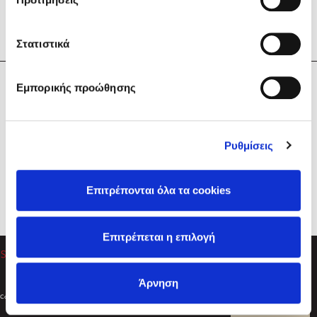
Στατιστικά
Η Εταιρεία
Εμπορικής προώθησης
Sebastian Fitzek
Υπηρεσίες
Playlist
Βοήθεια
Ρυθμίσεις
Επικοινωνία
Ακολουθήστε μας
Επιτρέπονται όλα τα cookies
Στέφανος Ξενάκης
Επιτρέπεται η επιλογή
Το λεξικό της ζωής σου
Άρνηση
Created by
Powered by
Copyright © 2026
dioptra.gr
Φίλτρα