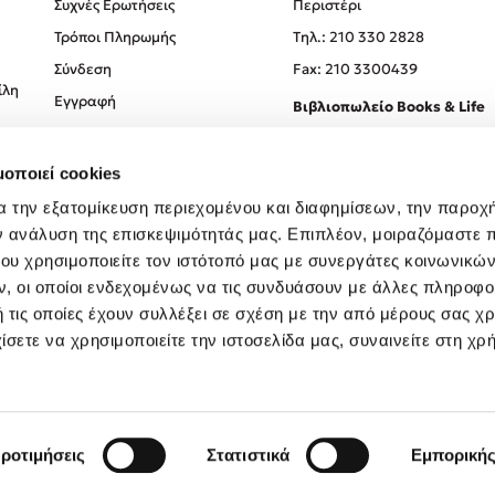
Συχνές Ερωτήσεις
Περιστέρι
Τρόποι Πληρωμής
Tηλ.: 210 330 2828
Σύνδεση
Fax: 210 3300439
ίλη
Εγγραφή
Βιβλιοπωλείο Books & Life
Σόλωνος 93-95, 106 78, Αθήν
μοποιεί cookies
Τηλ.:
210 330 0774
α την εξατομίκευση περιεχομένου και διαφημίσεων, την παροχ
ν ανάλυση της επισκεψιμότητάς μας. Επιπλέον, μοιραζόμαστε 
ου χρησιμοποιείτε τον ιστότοπό μας με συνεργάτες κοινωνικώ
, οι οποίοι ενδεχομένως να τις συνδυάσουν με άλλες πληροφο
 τις οποίες έχουν συλλέξει σε σχέση με την από μέρους σας χ
ίσετε να χρησιμοποιείτε την ιστοσελίδα μας, συναινείτε στη χρ
Created by
Powered by
Copyright © 2026
dioptra.gr
ροτιμήσεις
Στατιστικά
Εμπορική