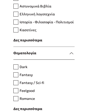
Αστυνομικά Βιβλία
Ελληνική λογοτεχνία
Δανάη Δεληγεώργη
Ιστορία - Φιλοσοφία - Πολιτισμοί
Πάνω, κάτω, μπροστά, πίσω
Κασετίνες
Λευκώματα - Έγχρωμοι οδηγοί
Δες περισσότερα
Μαγειρική
Mel Robbins
Θεματολογία
Η μέθοδος Αφήστε τους
Dark
Fantasy
Fantasy / Sci-fi
Feelgood
Romance
Upmarket
Δες περισσότερα