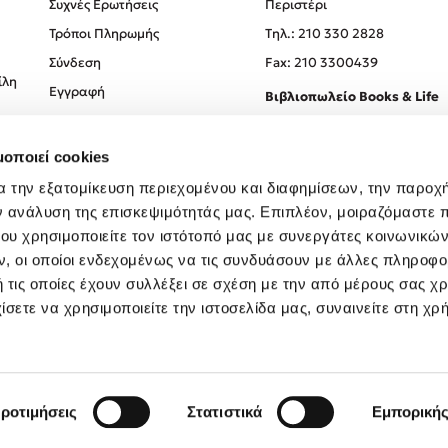
Συχνές Ερωτήσεις
Περιστέρι
Τρόποι Πληρωμής
Tηλ.: 210 330 2828
Σύνδεση
Fax: 210 3300439
ίλη
Εγγραφή
Βιβλιοπωλείο Books & Life
Σόλωνος 93-95, 106 78, Αθήν
μοποιεί cookies
Τηλ.:
210 330 0774
α την εξατομίκευση περιεχομένου και διαφημίσεων, την παροχ
ν ανάλυση της επισκεψιμότητάς μας. Επιπλέον, μοιραζόμαστε 
ου χρησιμοποιείτε τον ιστότοπό μας με συνεργάτες κοινωνικώ
, οι οποίοι ενδεχομένως να τις συνδυάσουν με άλλες πληροφο
 τις οποίες έχουν συλλέξει σε σχέση με την από μέρους σας χ
ίσετε να χρησιμοποιείτε την ιστοσελίδα μας, συναινείτε στη χρ
Created by
Powered by
Copyright © 2026
dioptra.gr
ροτιμήσεις
Στατιστικά
Εμπορική