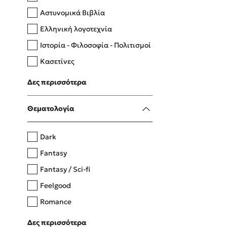
Αστυνομικά Βιβλία
Ελληνική λογοτεχνία
Δανάη Δεληγεώργη
Ιστορία - Φιλοσοφία - Πολιτισμοί
Πάνω, κάτω, μπροστά, πίσω
Κασετίνες
Λευκώματα - Έγχρωμοι οδηγοί
Δες περισσότερα
Μαγειρική
Mel Robbins
Θεματολογία
Η μέθοδος Αφήστε τους
Dark
Fantasy
Fantasy / Sci-fi
Feelgood
Romance
Upmarket
Δες περισσότερα