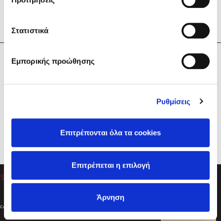
Στατιστικά
Η Εταιρεία
Εμπορικής προώθησης
Sebastian Fitzek
Υπηρεσίες
Playlist
Βοήθεια
Ρυθμίσεις
Επικοινωνία
Ακολουθήστε μας
Επιτρέπονται όλα τα cookies
Στέφανος Ξενάκης
Επιτρέπεται η επιλογή
Το λεξικό της ζωής σου
Άρνηση
Created by
Powered by
Copyright © 2026
dioptra.gr
Φίλτρα