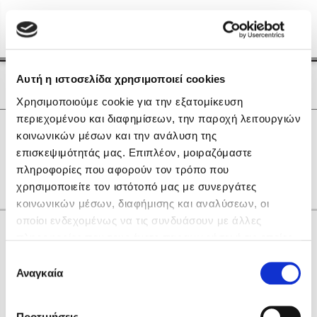
Menu
(0)
Κλείσιμο
Αρχική
|
Οι Συγγραφείς μας
Αυτή η ιστοσελίδα χρησιμοποιεί cookies
Οι Συγγραφείς μας
Χρησιμοποιούμε cookie για την εξατομίκευση
περιεχομένου και διαφημίσεων, την παροχή λειτουργιών
Δημοφιλή Βιβλία
0
Αποτελέσματα
κοινωνικών μέσων και την ανάλυση της
Lidia Branković
επισκεψιμότητάς μας. Επιπλέον, μοιραζόμαστε
D
R
Β
Γ
Δ
Θ
Ξ
Ο
Π
Υ
Ψ
πληροφορίες που αφορούν τον τρόπο που
Το ξενοδοχείο των συναισθημάτων
χρησιμοποιείτε τον ιστότοπό μας με συνεργάτες
κοινωνικών μέσων, διαφήμισης και αναλύσεων, οι
οποίοι ενδεχομένως να τις συνδυάσουν με άλλες
Κάνε δώρα στους αγαπημένους σου
πληροφορίες που τους έχετε παραχωρήσει ή τις οποίες
έχουν συλλέξει σε σχέση με την από μέρους σας χρήση
Επιλογή
των υπηρεσιών τους. Αν συνεχίσετε να χρησιμοποιείτε
Αναγκαία
Χάρης Πολίτης
συγκατάθεσης
την ιστοσελίδα μας, συναινείτε στη χρήση των cookies
Καθρέφτης
μας.
ΔΩΡΟΚΑΡΤΑ ΔΙΟΠΤΡΑ
Προτιμήσεις