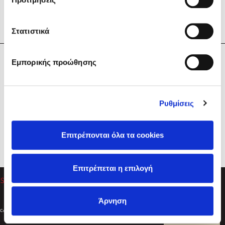
Στατιστικά
Η Εταιρεία
Εμπορικής προώθησης
Sebastian Fitzek
Υπηρεσίες
Playlist
Βοήθεια
Ρυθμίσεις
Επικοινωνία
Ακολουθήστε μας
Επιτρέπονται όλα τα cookies
Στέφανος Ξενάκης
Επιτρέπεται η επιλογή
Το λεξικό της ζωής σου
Άρνηση
Created by
Powered by
Copyright © 2026
dioptra.gr
Φίλτρα