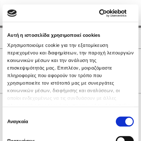
Menu
(0)
Κλείσιμο
Αρχική
|
Οι Συγγραφείς μας
Αυτή η ιστοσελίδα χρησιμοποιεί cookies
Οι Συγγραφείς μας
Χρησιμοποιούμε cookie για την εξατομίκευση
περιεχομένου και διαφημίσεων, την παροχή λειτουργιών
Δημοφιλή Βιβλία
0
Αποτελέσματα
κοινωνικών μέσων και την ανάλυση της
Lidia Branković
επισκεψιμότητάς μας. Επιπλέον, μοιραζόμαστε
D
R
X
Δ
Θ
Ξ
Ο
Π
Υ
Ψ
πληροφορίες που αφορούν τον τρόπο που
Το ξενοδοχείο των συναισθημάτων
χρησιμοποιείτε τον ιστότοπό μας με συνεργάτες
κοινωνικών μέσων, διαφήμισης και αναλύσεων, οι
οποίοι ενδεχομένως να τις συνδυάσουν με άλλες
Κάνε δώρα στους αγαπημένους σου
πληροφορίες που τους έχετε παραχωρήσει ή τις οποίες
έχουν συλλέξει σε σχέση με την από μέρους σας χρήση
Επιλογή
των υπηρεσιών τους. Αν συνεχίσετε να χρησιμοποιείτε
Αναγκαία
Χάρης Πολίτης
συγκατάθεσης
την ιστοσελίδα μας, συναινείτε στη χρήση των cookies
Καθρέφτης
μας.
ΔΩΡΟΚΑΡΤΑ ΔΙΟΠΤΡΑ
Προτιμήσεις