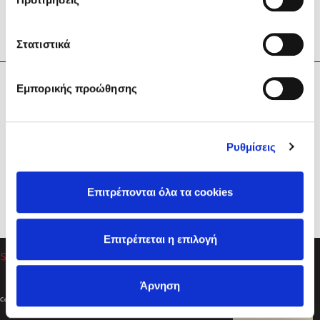
Στατιστικά
Η Εταιρεία
Εμπορικής προώθησης
Sebastian Fitzek
Υπηρεσίες
Playlist
Βοήθεια
Ρυθμίσεις
Επικοινωνία
Ακολουθήστε μας
Επιτρέπονται όλα τα cookies
Στέφανος Ξενάκης
Επιτρέπεται η επιλογή
Το λεξικό της ζωής σου
Άρνηση
Created by
Powered by
Copyright © 2026
dioptra.gr
Φίλτρα