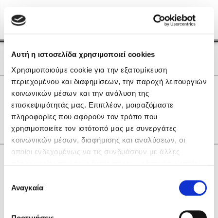
Menu
(0)
Κλείσιμο
Αρχική
|
Οι Συγγραφείς μας
Αυτή η ιστοσελίδα χρησιμοποιεί cookies
Οι Συγγραφείς μας
Χρησιμοποιούμε cookie για την εξατομίκευση
περιεχομένου και διαφημίσεων, την παροχή λειτουργιών
Δημοφιλή Βιβλία
0
Αποτελέσματα
κοινωνικών μέσων και την ανάλυση της
Lidia Branković
επισκεψιμότητάς μας. Επιπλέον, μοιραζόμαστε
D
T
Θ
Ξ
Ο
Π
Ψ
πληροφορίες που αφορούν τον τρόπο που
Το ξενοδοχείο των συναισθημάτων
χρησιμοποιείτε τον ιστότοπό μας με συνεργάτες
κοινωνικών μέσων, διαφήμισης και αναλύσεων, οι
οποίοι ενδεχομένως να τις συνδυάσουν με άλλες
Κάνε δώρα στους αγαπημένους σου
πληροφορίες που τους έχετε παραχωρήσει ή τις οποίες
έχουν συλλέξει σε σχέση με την από μέρους σας χρήση
Επιλογή
των υπηρεσιών τους. Αν συνεχίσετε να χρησιμοποιείτε
Αναγκαία
Χάρης Πολίτης
συγκατάθεσης
την ιστοσελίδα μας, συναινείτε στη χρήση των cookies
Καθρέφτης
μας.
ΔΩΡΟΚΑΡΤΑ ΔΙΟΠΤΡΑ
Προτιμήσεις