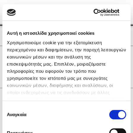
Menu
(0)
Κλείσιμο
Αρχική
|
Οι Συγγραφείς μας
Αυτή η ιστοσελίδα χρησιμοποιεί cookies
Οι Συγγραφείς μας
Χρησιμοποιούμε cookie για την εξατομίκευση
περιεχομένου και διαφημίσεων, την παροχή λειτουργιών
Δημοφιλή Βιβλία
0
Αποτελέσματα
κοινωνικών μέσων και την ανάλυση της
Lidia Branković
επισκεψιμότητάς μας. Επιπλέον, μοιραζόμαστε
D
U
Z
Β
Δ
Θ
Κ
Ο
Υ
Ψ
Ω
πληροφορίες που αφορούν τον τρόπο που
Το ξενοδοχείο των συναισθημάτων
χρησιμοποιείτε τον ιστότοπό μας με συνεργάτες
κοινωνικών μέσων, διαφήμισης και αναλύσεων, οι
οποίοι ενδεχομένως να τις συνδυάσουν με άλλες
Κάνε δώρα στους αγαπημένους σου
πληροφορίες που τους έχετε παραχωρήσει ή τις οποίες
έχουν συλλέξει σε σχέση με την από μέρους σας χρήση
Επιλογή
των υπηρεσιών τους. Αν συνεχίσετε να χρησιμοποιείτε
Αναγκαία
Χάρης Πολίτης
συγκατάθεσης
την ιστοσελίδα μας, συναινείτε στη χρήση των cookies
Καθρέφτης
μας.
ΔΩΡΟΚΑΡΤΑ ΔΙΟΠΤΡΑ
Προτιμήσεις