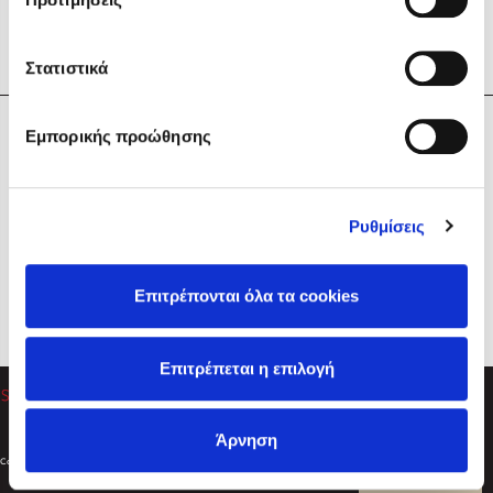
Στατιστικά
Η Εταιρεία
Εμπορικής προώθησης
Sebastian Fitzek
Υπηρεσίες
Playlist
Βοήθεια
Ρυθμίσεις
Επικοινωνία
Ακολουθήστε μας
Επιτρέπονται όλα τα cookies
Στέφανος Ξενάκης
Επιτρέπεται η επιλογή
Το λεξικό της ζωής σου
Άρνηση
Created by
Powered by
Copyright © 2026
dioptra.gr
Φίλτρα