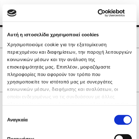
Menu
(0)
Κλείσιμο
Αρχική
|
Οι Συγγραφείς μας
Αυτή η ιστοσελίδα χρησιμοποιεί cookies
Οι Συγγραφείς μας
Χρησιμοποιούμε cookie για την εξατομίκευση
περιεχομένου και διαφημίσεων, την παροχή λειτουργιών
Δημοφιλή Βιβλία
0
Αποτελέσματα
κοινωνικών μέσων και την ανάλυση της
Lidia Branković
επισκεψιμότητάς μας. Επιπλέον, μοιραζόμαστε
D
Z
Δ
Θ
Ο
πληροφορίες που αφορούν τον τρόπο που
Το ξενοδοχείο των συναισθημάτων
χρησιμοποιείτε τον ιστότοπό μας με συνεργάτες
κοινωνικών μέσων, διαφήμισης και αναλύσεων, οι
οποίοι ενδεχομένως να τις συνδυάσουν με άλλες
Κάνε δώρα στους αγαπημένους σου
πληροφορίες που τους έχετε παραχωρήσει ή τις οποίες
έχουν συλλέξει σε σχέση με την από μέρους σας χρήση
Επιλογή
των υπηρεσιών τους. Αν συνεχίσετε να χρησιμοποιείτε
Αναγκαία
Χάρης Πολίτης
συγκατάθεσης
την ιστοσελίδα μας, συναινείτε στη χρήση των cookies
Καθρέφτης
μας.
ΔΩΡΟΚΑΡΤΑ ΔΙΟΠΤΡΑ
Προτιμήσεις