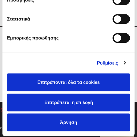
Στατιστικά
Η Εταιρεία
Εμπορικής προώθησης
Sebastian Fitzek
Υπηρεσίες
Playlist
Βοήθεια
Ρυθμίσεις
Επικοινωνία
Ακολουθήστε μας
Επιτρέπονται όλα τα cookies
Στέφανος Ξενάκης
Επιτρέπεται η επιλογή
Το λεξικό της ζωής σου
Άρνηση
Created by
Powered by
Copyright © 2026
dioptra.gr
Φίλτρα