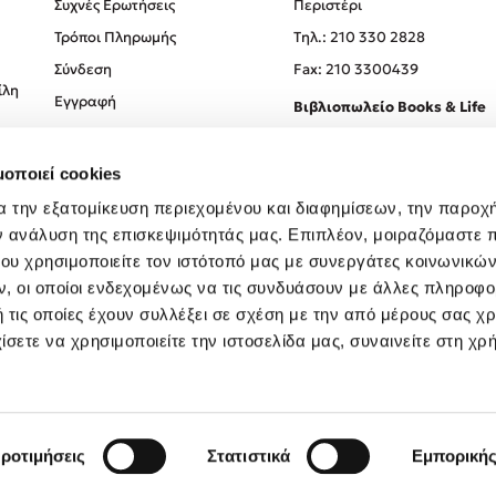
Συχνές Ερωτήσεις
Περιστέρι
Τρόποι Πληρωμής
Tηλ.: 210 330 2828
Σύνδεση
Fax: 210 3300439
ίλη
Εγγραφή
Βιβλιοπωλείο Books & Life
Σόλωνος 93-95, 106 78, Αθήν
μοποιεί cookies
Τηλ.:
210 330 0774
α την εξατομίκευση περιεχομένου και διαφημίσεων, την παροχ
ν ανάλυση της επισκεψιμότητάς μας. Επιπλέον, μοιραζόμαστε 
ου χρησιμοποιείτε τον ιστότοπό μας με συνεργάτες κοινωνικώ
, οι οποίοι ενδεχομένως να τις συνδυάσουν με άλλες πληροφο
 τις οποίες έχουν συλλέξει σε σχέση με την από μέρους σας χ
ίσετε να χρησιμοποιείτε την ιστοσελίδα μας, συναινείτε στη χρ
Created by
Powered by
Copyright © 2026
dioptra.gr
ροτιμήσεις
Στατιστικά
Εμπορική