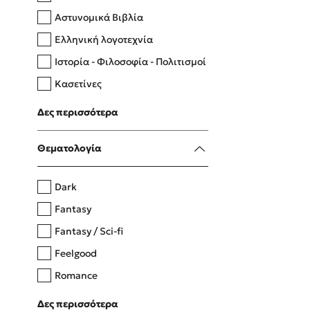
Αστυνομικά Βιβλία
Ελληνική λογοτεχνία
Δανάη Δεληγεώργη
Ιστορία - Φιλοσοφία - Πολιτισμοί
Πάνω, κάτω, μπροστά, πίσω
Κασετίνες
Λευκώματα - Έγχρωμοι οδηγοί
Δες περισσότερα
Μαγειρική
Mel Robbins
Θεματολογία
Η μέθοδος Αφήστε τους
Dark
Fantasy
Fantasy / Sci-fi
Feelgood
Romance
Upmarket
Δες περισσότερα