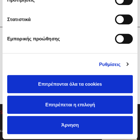
Στατιστικά
Η Εταιρεία
Εμπορικής προώθησης
Sebastian Fitzek
Υπηρεσίες
Playlist
Βοήθεια
Ρυθμίσεις
Επικοινωνία
Ακολουθήστε μας
Επιτρέπονται όλα τα cookies
Στέφανος Ξενάκης
Επιτρέπεται η επιλογή
Το λεξικό της ζωής σου
Άρνηση
Created by
Powered by
Copyright © 2026
dioptra.gr
Φίλτρα