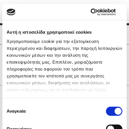
Menu
(0)
Κλείσιμο
Αρχική
|
Οι Συγγραφείς μας
Αυτή η ιστοσελίδα χρησιμοποιεί cookies
Οι Συγγραφείς μας
Χρησιμοποιούμε cookie για την εξατομίκευση
περιεχομένου και διαφημίσεων, την παροχή λειτουργιών
Δημοφιλή Βιβλία
0
Αποτελέσματα
κοινωνικών μέσων και την ανάλυση της
Lidia Branković
επισκεψιμότητάς μας. Επιπλέον, μοιραζόμαστε
E
Δ
Θ
Κ
Ξ
Ο
πληροφορίες που αφορούν τον τρόπο που
Το ξενοδοχείο των συναισθημάτων
χρησιμοποιείτε τον ιστότοπό μας με συνεργάτες
κοινωνικών μέσων, διαφήμισης και αναλύσεων, οι
οποίοι ενδεχομένως να τις συνδυάσουν με άλλες
Κάνε δώρα στους αγαπημένους σου
πληροφορίες που τους έχετε παραχωρήσει ή τις οποίες
έχουν συλλέξει σε σχέση με την από μέρους σας χρήση
Επιλογή
των υπηρεσιών τους. Αν συνεχίσετε να χρησιμοποιείτε
Αναγκαία
Χάρης Πολίτης
συγκατάθεσης
την ιστοσελίδα μας, συναινείτε στη χρήση των cookies
Καθρέφτης
μας.
ΔΩΡΟΚΑΡΤΑ ΔΙΟΠΤΡΑ
Προτιμήσεις