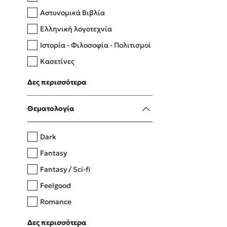
Αστυνομικά Βιβλία
Ελληνική λογοτεχνία
Δανάη Δεληγεώργη
Ιστορία - Φιλοσοφία - Πολιτισμοί
Πάνω, κάτω, μπροστά, πίσω
Κασετίνες
Λευκώματα - Έγχρωμοι οδηγοί
Δες περισσότερα
Μαγειρική
Mel Robbins
Θεματολογία
Η μέθοδος Αφήστε τους
Dark
Fantasy
Fantasy / Sci-fi
Feelgood
Romance
Upmarket
Δες περισσότερα