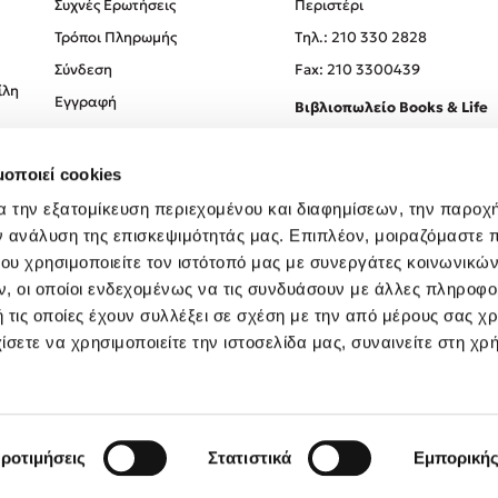
Συχνές Ερωτήσεις
Περιστέρι
Τρόποι Πληρωμής
Tηλ.: 210 330 2828
Σύνδεση
Fax: 210 3300439
ίλη
Εγγραφή
Βιβλιοπωλείο Books & Life
Σόλωνος 93-95, 106 78, Αθήν
μοποιεί cookies
Τηλ.:
210 330 0774
α την εξατομίκευση περιεχομένου και διαφημίσεων, την παροχ
ν ανάλυση της επισκεψιμότητάς μας. Επιπλέον, μοιραζόμαστε 
ου χρησιμοποιείτε τον ιστότοπό μας με συνεργάτες κοινωνικώ
, οι οποίοι ενδεχομένως να τις συνδυάσουν με άλλες πληροφο
 τις οποίες έχουν συλλέξει σε σχέση με την από μέρους σας χ
ίσετε να χρησιμοποιείτε την ιστοσελίδα μας, συναινείτε στη χρ
Created by
Powered by
Copyright © 2026
dioptra.gr
ροτιμήσεις
Στατιστικά
Εμπορική