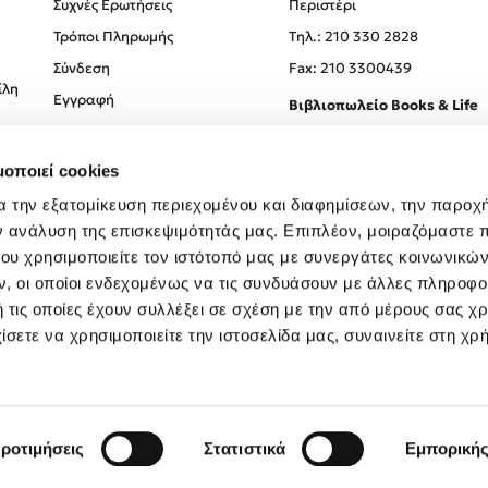
Συχνές Ερωτήσεις
Περιστέρι
Τρόποι Πληρωμής
Tηλ.: 210 330 2828
Σύνδεση
Fax: 210 3300439
ίλη
Εγγραφή
Βιβλιοπωλείο Books & Life
Σόλωνος 93-95, 106 78, Αθήν
μοποιεί cookies
Τηλ.:
210 330 0774
α την εξατομίκευση περιεχομένου και διαφημίσεων, την παροχ
ν ανάλυση της επισκεψιμότητάς μας. Επιπλέον, μοιραζόμαστε 
ου χρησιμοποιείτε τον ιστότοπό μας με συνεργάτες κοινωνικώ
, οι οποίοι ενδεχομένως να τις συνδυάσουν με άλλες πληροφο
 τις οποίες έχουν συλλέξει σε σχέση με την από μέρους σας χ
ίσετε να χρησιμοποιείτε την ιστοσελίδα μας, συναινείτε στη χρ
Created by
Powered by
Copyright © 2026
dioptra.gr
ροτιμήσεις
Στατιστικά
Εμπορική