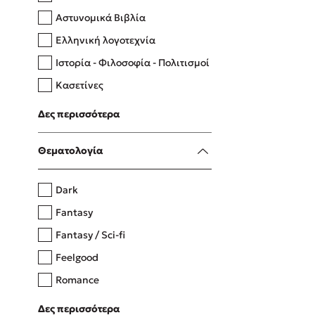
Αστυνομικά Βιβλία
Ελληνική λογοτεχνία
Δανάη Δεληγεώργη
Ιστορία - Φιλοσοφία - Πολιτισμοί
Πάνω, κάτω, μπροστά, πίσω
Κασετίνες
Λευκώματα - Έγχρωμοι οδηγοί
Δες περισσότερα
Μαγειρική
Mel Robbins
Θεματολογία
Η μέθοδος Αφήστε τους
Dark
Fantasy
Fantasy / Sci-fi
Feelgood
Romance
Upmarket
Δες περισσότερα