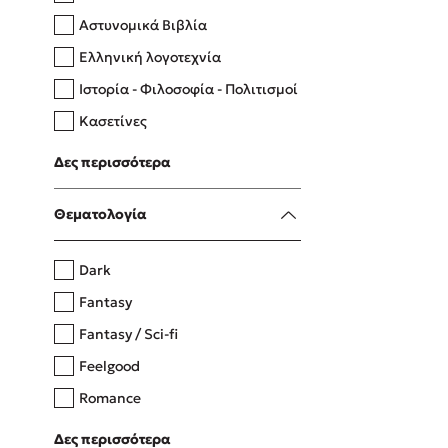
Αστυνομικά Βιβλία
Ελληνική λογοτεχνία
Δανάη Δεληγεώργη
Ιστορία - Φιλοσοφία - Πολιτισμοί
Πάνω, κάτω, μπροστά, πίσω
Κασετίνες
Λευκώματα - Έγχρωμοι οδηγοί
Δες περισσότερα
Μαγειρική
Mel Robbins
Θεματολογία
Η μέθοδος Αφήστε τους
Dark
Fantasy
Fantasy / Sci-fi
Feelgood
Romance
Upmarket
Δες περισσότερα