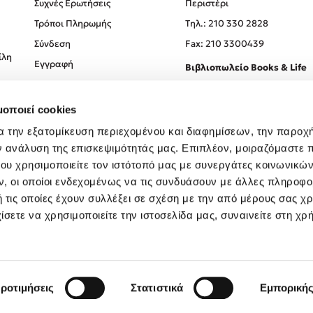
Συχνές Ερωτήσεις
Περιστέρι
Τρόποι Πληρωμής
Tηλ.: 210 330 2828
Σύνδεση
Fax: 210 3300439
ίλη
Εγγραφή
Βιβλιοπωλείο Books & Life
Σόλωνος 93-95, 106 78, Αθήν
μοποιεί cookies
Τηλ.:
210 330 0774
α την εξατομίκευση περιεχομένου και διαφημίσεων, την παροχ
ν ανάλυση της επισκεψιμότητάς μας. Επιπλέον, μοιραζόμαστε 
ου χρησιμοποιείτε τον ιστότοπό μας με συνεργάτες κοινωνικώ
, οι οποίοι ενδεχομένως να τις συνδυάσουν με άλλες πληροφο
 τις οποίες έχουν συλλέξει σε σχέση με την από μέρους σας χ
ίσετε να χρησιμοποιείτε την ιστοσελίδα μας, συναινείτε στη χρ
Created by
Powered by
Copyright © 2026
dioptra.gr
ροτιμήσεις
Στατιστικά
Εμπορική