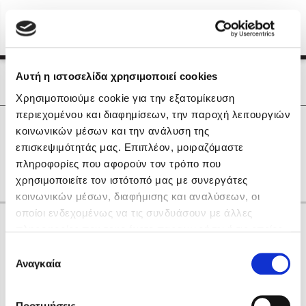
Menu
(0)
Κλείσιμο
Αρχική
|
Οι Συγγραφείς μας
Αυτή η ιστοσελίδα χρησιμοποιεί cookies
Οι Συγγραφείς μας
Χρησιμοποιούμε cookie για την εξατομίκευση
περιεχομένου και διαφημίσεων, την παροχή λειτουργιών
Δημοφιλή Βιβλία
0
Αποτελέσματα
κοινωνικών μέσων και την ανάλυση της
Lidia Branković
επισκεψιμότητάς μας. Επιπλέον, μοιραζόμαστε
E
H
Α
Η
Χ
Ψ
Ω
πληροφορίες που αφορούν τον τρόπο που
Το ξενοδοχείο των συναισθημάτων
χρησιμοποιείτε τον ιστότοπό μας με συνεργάτες
κοινωνικών μέσων, διαφήμισης και αναλύσεων, οι
οποίοι ενδεχομένως να τις συνδυάσουν με άλλες
Κάνε δώρα στους αγαπημένους σου
πληροφορίες που τους έχετε παραχωρήσει ή τις οποίες
έχουν συλλέξει σε σχέση με την από μέρους σας χρήση
Επιλογή
των υπηρεσιών τους. Αν συνεχίσετε να χρησιμοποιείτε
Αναγκαία
Χάρης Πολίτης
συγκατάθεσης
την ιστοσελίδα μας, συναινείτε στη χρήση των cookies
Καθρέφτης
μας.
ΔΩΡΟΚΑΡΤΑ ΔΙΟΠΤΡΑ
Προτιμήσεις