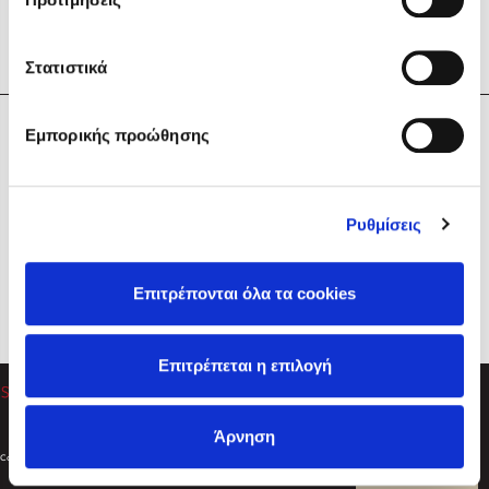
Στατιστικά
Η Εταιρεία
Εμπορικής προώθησης
Sebastian Fitzek
Υπηρεσίες
Playlist
Βοήθεια
Ρυθμίσεις
Επικοινωνία
Ακολουθήστε μας
Επιτρέπονται όλα τα cookies
Στέφανος Ξενάκης
Επιτρέπεται η επιλογή
Το λεξικό της ζωής σου
Άρνηση
Created by
Powered by
Copyright © 2026
dioptra.gr
Φίλτρα