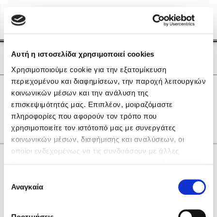
Menu
(0)
Κλείσιμο
Αρχική
|
Οι Συγγραφείς μας
Αυτή η ιστοσελίδα χρησιμοποιεί cookies
Οι Συγγραφείς μας
Χρησιμοποιούμε cookie για την εξατομίκευση
περιεχομένου και διαφημίσεων, την παροχή λειτουργιών
Δημοφιλή Βιβλία
0
Αποτελέσματα
κοινωνικών μέσων και την ανάλυση της
Lidia Branković
επισκεψιμότητάς μας. Επιπλέον, μοιραζόμαστε
E
H
Η
Θ
Χ
Ψ
Ω
πληροφορίες που αφορούν τον τρόπο που
Το ξενοδοχείο των συναισθημάτων
χρησιμοποιείτε τον ιστότοπό μας με συνεργάτες
κοινωνικών μέσων, διαφήμισης και αναλύσεων, οι
οποίοι ενδεχομένως να τις συνδυάσουν με άλλες
Κάνε δώρα στους αγαπημένους σου
πληροφορίες που τους έχετε παραχωρήσει ή τις οποίες
έχουν συλλέξει σε σχέση με την από μέρους σας χρήση
Επιλογή
των υπηρεσιών τους. Αν συνεχίσετε να χρησιμοποιείτε
Αναγκαία
Χάρης Πολίτης
συγκατάθεσης
την ιστοσελίδα μας, συναινείτε στη χρήση των cookies
Καθρέφτης
μας.
ΔΩΡΟΚΑΡΤΑ ΔΙΟΠΤΡΑ
Προτιμήσεις