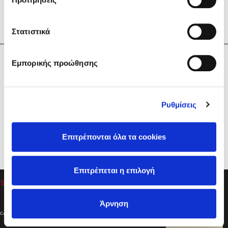
Στατιστικά
Η Εταιρεία
Εμπορικής προώθησης
Sebastian Fitzek
Υπηρεσίες
Playlist
Βοήθεια
Ρυθμίσεις
Επικοινωνία
Ακολουθήστε μας
Επιτρέπονται όλα τα cookies
Στέφανος Ξενάκης
Επιτρέπεται η επιλογή
Το λεξικό της ζωής σου
Άρνηση
Created by
Powered by
Copyright © 2026
dioptra.gr
Φίλτρα