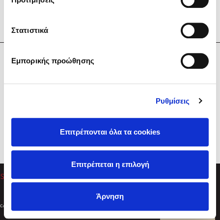
Στατιστικά
Η Εταιρεία
Εμπορικής προώθησης
Sebastian Fitzek
Υπηρεσίες
Playlist
Βοήθεια
Ρυθμίσεις
Επικοινωνία
Ακολουθήστε μας
Επιτρέπονται όλα τα cookies
Στέφανος Ξενάκης
Επιτρέπεται η επιλογή
Το λεξικό της ζωής σου
Άρνηση
Created by
Powered by
Copyright © 2026
dioptra.gr
Φίλτρα