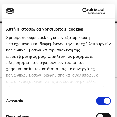
Menu
(0)
Κλείσιμο
Αρχική
|
Οι Συγγραφείς μας
Αυτή η ιστοσελίδα χρησιμοποιεί cookies
Οι Συγγραφείς μας
Χρησιμοποιούμε cookie για την εξατομίκευση
περιεχομένου και διαφημίσεων, την παροχή λειτουργιών
Δημοφιλή Βιβλία
0
Αποτελέσματα
κοινωνικών μέσων και την ανάλυση της
Lidia Branković
επισκεψιμότητάς μας. Επιπλέον, μοιραζόμαστε
E
H
U
Η
Χ
Ψ
Ω
πληροφορίες που αφορούν τον τρόπο που
Το ξενοδοχείο των συναισθημάτων
χρησιμοποιείτε τον ιστότοπό μας με συνεργάτες
κοινωνικών μέσων, διαφήμισης και αναλύσεων, οι
οποίοι ενδεχομένως να τις συνδυάσουν με άλλες
Κάνε δώρα στους αγαπημένους σου
πληροφορίες που τους έχετε παραχωρήσει ή τις οποίες
έχουν συλλέξει σε σχέση με την από μέρους σας χρήση
Επιλογή
των υπηρεσιών τους. Αν συνεχίσετε να χρησιμοποιείτε
Αναγκαία
Χάρης Πολίτης
συγκατάθεσης
την ιστοσελίδα μας, συναινείτε στη χρήση των cookies
Καθρέφτης
μας.
ΔΩΡΟΚΑΡΤΑ ΔΙΟΠΤΡΑ
Προτιμήσεις