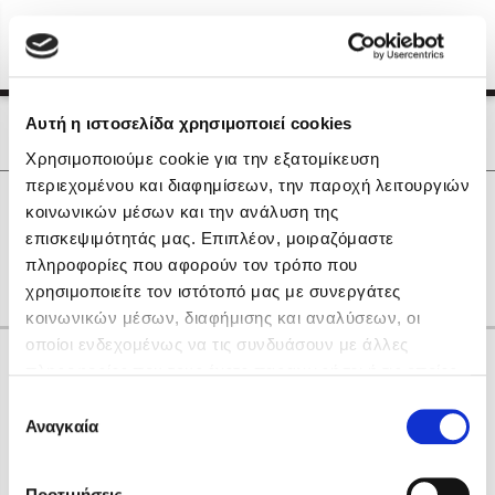
Menu
(0)
Κλείσιμο
Αρχική
|
Οι Συγγραφείς μας
Αυτή η ιστοσελίδα χρησιμοποιεί cookies
Οι Συγγραφείς μας
Χρησιμοποιούμε cookie για την εξατομίκευση
περιεχομένου και διαφημίσεων, την παροχή λειτουργιών
Δημοφιλή Βιβλία
0
Αποτελέσματα
κοινωνικών μέσων και την ανάλυση της
Lidia Branković
επισκεψιμότητάς μας. Επιπλέον, μοιραζόμαστε
E
I
N
R
S
Δ
Θ
Ο
Ρ
Σ
Τ
πληροφορίες που αφορούν τον τρόπο που
Το ξενοδοχείο των συναισθημάτων
χρησιμοποιείτε τον ιστότοπό μας με συνεργάτες
κοινωνικών μέσων, διαφήμισης και αναλύσεων, οι
οποίοι ενδεχομένως να τις συνδυάσουν με άλλες
Κάνε δώρα στους αγαπημένους σου
πληροφορίες που τους έχετε παραχωρήσει ή τις οποίες
έχουν συλλέξει σε σχέση με την από μέρους σας χρήση
Επιλογή
των υπηρεσιών τους. Αν συνεχίσετε να χρησιμοποιείτε
Αναγκαία
Χάρης Πολίτης
συγκατάθεσης
την ιστοσελίδα μας, συναινείτε στη χρήση των cookies
Καθρέφτης
μας.
ΔΩΡΟΚΑΡΤΑ ΔΙΟΠΤΡΑ
Προτιμήσεις