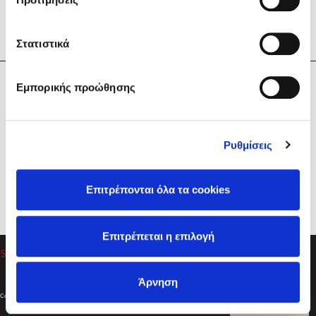
Στατιστικά
Η Εταιρεία
Εμπορικής προώθησης
Sebastian Fitzek
Υπηρεσίες
Playlist
Βοήθεια
Ρυθμίσεις
Επικοινωνία
Ακολουθήστε μας
Επιτρέπονται όλα τα cookies
Στέφανος Ξενάκης
Επιτρέπεται η επιλογή
Το λεξικό της ζωής σου
Άρνηση
Created by
Powered by
Copyright © 2026
dioptra.gr
Φίλτρα