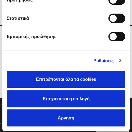
Στατιστικά
Η Εταιρεία
Εμπορικής προώθησης
Sebastian Fitzek
Υπηρεσίες
Playlist
Βοήθεια
Ρυθμίσεις
Επικοινωνία
Ακολουθήστε μας
Επιτρέπονται όλα τα cookies
Στέφανος Ξενάκης
Επιτρέπεται η επιλογή
Το λεξικό της ζωής σου
Άρνηση
Created by
Powered by
Copyright © 2026
dioptra.gr
Φίλτρα