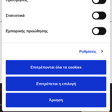
Στατιστικά
Η Εταιρεία
Εμπορικής προώθησης
Sebastian Fitzek
Υπηρεσίες
Playlist
Βοήθεια
Ρυθμίσεις
Επικοινωνία
Ακολουθήστε μας
Επιτρέπονται όλα τα cookies
Στέφανος Ξενάκης
Επιτρέπεται η επιλογή
Το λεξικό της ζωής σου
Άρνηση
Created by
Powered by
Copyright © 2026
dioptra.gr
Φίλτρα