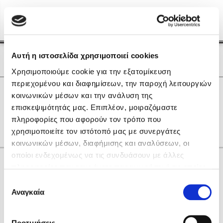
Menu
(0)
Κλείσιμο
Αρχική
|
Οι Συγγραφείς μας
Αυτή η ιστοσελίδα χρησιμοποιεί cookies
Οι Συγγραφείς μας
Χρησιμοποιούμε cookie για την εξατομίκευση
περιεχομένου και διαφημίσεων, την παροχή λειτουργιών
Δημοφιλή Βιβλία
0
Αποτελέσματα
κοινωνικών μέσων και την ανάλυση της
Lidia Branković
επισκεψιμότητάς μας. Επιπλέον, μοιραζόμαστε
E
M
Q
R
S
W
Ε
Ζ
Η
Θ
Ο
πληροφορίες που αφορούν τον τρόπο που
Το ξενοδοχείο των συναισθημάτων
χρησιμοποιείτε τον ιστότοπό μας με συνεργάτες
κοινωνικών μέσων, διαφήμισης και αναλύσεων, οι
οποίοι ενδεχομένως να τις συνδυάσουν με άλλες
Κάνε δώρα στους αγαπημένους σου
πληροφορίες που τους έχετε παραχωρήσει ή τις οποίες
έχουν συλλέξει σε σχέση με την από μέρους σας χρήση
Επιλογή
των υπηρεσιών τους. Αν συνεχίσετε να χρησιμοποιείτε
Αναγκαία
Χάρης Πολίτης
συγκατάθεσης
την ιστοσελίδα μας, συναινείτε στη χρήση των cookies
Καθρέφτης
μας.
ΔΩΡΟΚΑΡΤΑ ΔΙΟΠΤΡΑ
Προτιμήσεις