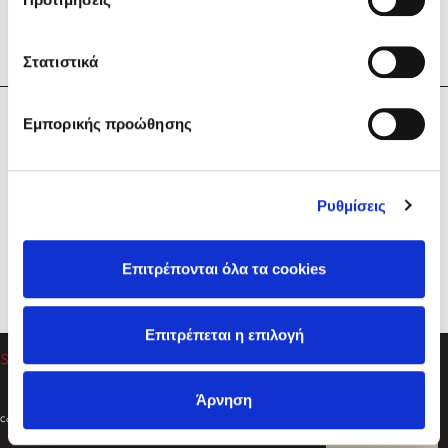
Στατιστικά
Η Εταιρεία
Εμπορικής προώθησης
Sebastian Fitzek
Υπηρεσίες
Playlist
Βοήθεια
Ρυθμίσεις
Επικοινωνία
Ακολουθήστε μας
Επιτρέπονται όλα τα cookies
Στέφανος Ξενάκης
Επιτρέπεται η επιλογή
Το λεξικό της ζωής σου
Άρνηση
Created by
Powered by
Copyright © 2026
dioptra.gr
Φίλτρα