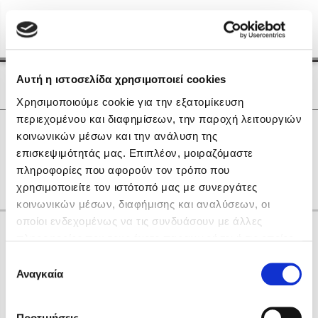
Menu
(0)
Κλείσιμο
Αρχική
|
Οι Συγγραφείς μας
Αυτή η ιστοσελίδα χρησιμοποιεί cookies
Οι Συγγραφείς μας
Χρησιμοποιούμε cookie για την εξατομίκευση
περιεχομένου και διαφημίσεων, την παροχή λειτουργιών
Δημοφιλή Βιβλία
0
Αποτελέσματα
κοινωνικών μέσων και την ανάλυση της
Lidia Branković
επισκεψιμότητάς μας. Επιπλέον, μοιραζόμαστε
E
O
X
Y
Β
Γ
Π
πληροφορίες που αφορούν τον τρόπο που
Το ξενοδοχείο των συναισθημάτων
χρησιμοποιείτε τον ιστότοπό μας με συνεργάτες
κοινωνικών μέσων, διαφήμισης και αναλύσεων, οι
οποίοι ενδεχομένως να τις συνδυάσουν με άλλες
Κάνε δώρα στους αγαπημένους σου
πληροφορίες που τους έχετε παραχωρήσει ή τις οποίες
έχουν συλλέξει σε σχέση με την από μέρους σας χρήση
Επιλογή
των υπηρεσιών τους. Αν συνεχίσετε να χρησιμοποιείτε
Αναγκαία
Χάρης Πολίτης
συγκατάθεσης
την ιστοσελίδα μας, συναινείτε στη χρήση των cookies
Καθρέφτης
μας.
ΔΩΡΟΚΑΡΤΑ ΔΙΟΠΤΡΑ
Προτιμήσεις