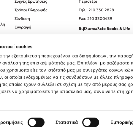
Συχνές Ερωτήσεις
Περιστέρι
Τρόποι Πληρωμής
Tηλ.: 210 330 2828
Σύνδεση
Fax: 210 3300439
ίλη
Εγγραφή
Βιβλιοπωλείο Books & Life
Σόλωνος 93-95, 106 78, Αθήν
μοποιεί cookies
Τηλ.:
210 330 0774
α την εξατομίκευση περιεχομένου και διαφημίσεων, την παροχ
ν ανάλυση της επισκεψιμότητάς μας. Επιπλέον, μοιραζόμαστε 
ου χρησιμοποιείτε τον ιστότοπό μας με συνεργάτες κοινωνικώ
, οι οποίοι ενδεχομένως να τις συνδυάσουν με άλλες πληροφο
 τις οποίες έχουν συλλέξει σε σχέση με την από μέρους σας χ
ίσετε να χρησιμοποιείτε την ιστοσελίδα μας, συναινείτε στη χρ
Created by
Powered by
Copyright © 2026
dioptra.gr
ροτιμήσεις
Στατιστικά
Εμπορική