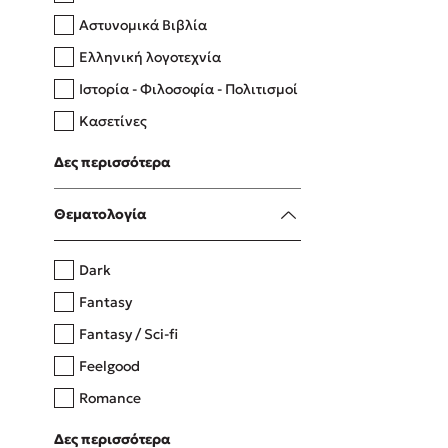
Αστυνομικά Βιβλία
Ελληνική λογοτεχνία
Δανάη Δεληγεώργη
Ιστορία - Φιλοσοφία - Πολιτισμοί
Πάνω, κάτω, μπροστά, πίσω
Κασετίνες
Λευκώματα - Έγχρωμοι οδηγοί
Δες περισσότερα
Μαγειρική
Mel Robbins
Θεματολογία
Η μέθοδος Αφήστε τους
Dark
Fantasy
Fantasy / Sci-fi
Feelgood
Romance
Upmarket
Δες περισσότερα