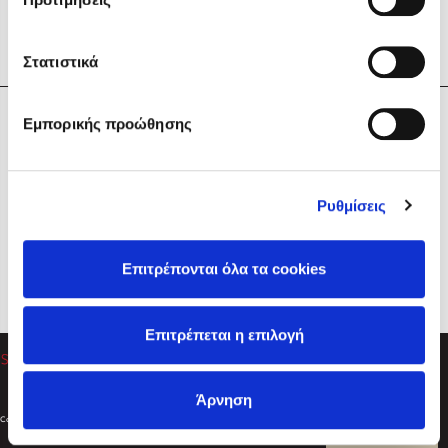
Στατιστικά
Η Εταιρεία
Εμπορικής προώθησης
Sebastian Fitzek
Υπηρεσίες
Playlist
Βοήθεια
Ρυθμίσεις
Επικοινωνία
Ακολουθήστε μας
Επιτρέπονται όλα τα cookies
Στέφανος Ξενάκης
Επιτρέπεται η επιλογή
Το λεξικό της ζωής σου
Άρνηση
Created by
Powered by
Copyright © 2026
dioptra.gr
Φίλτρα