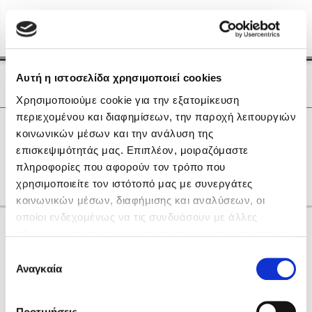
Menu
(0)
Κλείσιμο
Αρχική
|
Οι Συγγραφείς μας
Αυτή η ιστοσελίδα χρησιμοποιεί cookies
Οι Συγγραφείς μας
Χρησιμοποιούμε cookie για την εξατομίκευση
περιεχομένου και διαφημίσεων, την παροχή λειτουργιών
Δημοφιλή Βιβλία
0
Αποτελέσματα
κοινωνικών μέσων και την ανάλυση της
Lidia Branković
επισκεψιμότητάς μας. Επιπλέον, μοιραζόμαστε
E
S
Χ
Ψ
Ω
πληροφορίες που αφορούν τον τρόπο που
Το ξενοδοχείο των συναισθημάτων
χρησιμοποιείτε τον ιστότοπό μας με συνεργάτες
κοινωνικών μέσων, διαφήμισης και αναλύσεων, οι
οποίοι ενδεχομένως να τις συνδυάσουν με άλλες
Κάνε δώρα στους αγαπημένους σου
πληροφορίες που τους έχετε παραχωρήσει ή τις οποίες
έχουν συλλέξει σε σχέση με την από μέρους σας χρήση
Επιλογή
των υπηρεσιών τους. Αν συνεχίσετε να χρησιμοποιείτε
Αναγκαία
Χάρης Πολίτης
συγκατάθεσης
την ιστοσελίδα μας, συναινείτε στη χρήση των cookies
Καθρέφτης
μας.
ΔΩΡΟΚΑΡΤΑ ΔΙΟΠΤΡΑ
Προτιμήσεις