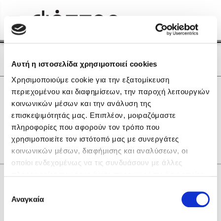
Menu
(0)
Κλείσιμο
Αρχική
|
Οι Συγγραφείς μας
Οι Συγγραφείς μας
Αυτή η ιστοσελίδα χρησιμοποιεί cookies
Χρησιμοποιούμε cookie για την εξατομίκευση
Δημοφιλή Βιβλία
0
Αποτελέσματα
περιεχομένου και διαφημίσεων, την παροχή λειτουργιών
Lidia Branković
κοινωνικών μέσων και την ανάλυση της
F
G
H
L
Q
R
V
Θ
Ο
Π
Σ
επισκεψιμότητάς μας. Επιπλέον, μοιραζόμαστε
Το ξενοδοχείο των συναισθημάτων
Τ
Ψ
πληροφορίες που αφορούν τον τρόπο που
χρησιμοποιείτε τον ιστότοπό μας με συνεργάτες
κοινωνικών μέσων, διαφήμισης και αναλύσεων, οι
οποίοι ενδεχομένως να τις συνδυάσουν με άλλες
πληροφορίες που τους έχετε παραχωρήσει ή τις οποίες
Κάνε δώρα στους αγαπημένους σου
έχουν συλλέξει σε σχέση με την από μέρους σας χρήση
Επιλογή
Χάρης Πολίτης
των υπηρεσιών τους. Αν συνεχίσετε να χρησιμοποιείτε
Αναγκαία
συγκατάθεσης
την ιστοσελίδα μας, συναινείτε στη χρήση των cookies
Καθρέφτης