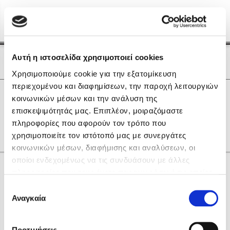
Menu
(0)
Κλείσιμο
Αρχική
|
Οι Συγγραφείς μας
Αυτή η ιστοσελίδα χρησιμοποιεί cookies
Οι Συγγραφείς μας
Χρησιμοποιούμε cookie για την εξατομίκευση
περιεχομένου και διαφημίσεων, την παροχή λειτουργιών
Δημοφιλή Βιβλία
0
Αποτελέσματα
κοινωνικών μέσων και την ανάλυση της
Lidia Branković
επισκεψιμότητάς μας. Επιπλέον, μοιραζόμαστε
F
L
Θ
Ο
πληροφορίες που αφορούν τον τρόπο που
Το ξενοδοχείο των συναισθημάτων
χρησιμοποιείτε τον ιστότοπό μας με συνεργάτες
κοινωνικών μέσων, διαφήμισης και αναλύσεων, οι
οποίοι ενδεχομένως να τις συνδυάσουν με άλλες
Κάνε δώρα στους αγαπημένους σου
πληροφορίες που τους έχετε παραχωρήσει ή τις οποίες
έχουν συλλέξει σε σχέση με την από μέρους σας χρήση
Επιλογή
των υπηρεσιών τους. Αν συνεχίσετε να χρησιμοποιείτε
Αναγκαία
Χάρης Πολίτης
συγκατάθεσης
την ιστοσελίδα μας, συναινείτε στη χρήση των cookies
Καθρέφτης
μας.
ΔΩΡΟΚΑΡΤΑ ΔΙΟΠΤΡΑ
Προτιμήσεις