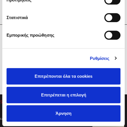
Στατιστικά
Η Εταιρεία
Εμπορικής προώθησης
Sebastian Fitzek
Υπηρεσίες
Playlist
Βοήθεια
Ρυθμίσεις
Επικοινωνία
Ακολουθήστε μας
Επιτρέπονται όλα τα cookies
Στέφανος Ξενάκης
Επιτρέπεται η επιλογή
Το λεξικό της ζωής σου
Άρνηση
Created by
Powered by
Copyright © 2026
dioptra.gr
Φίλτρα