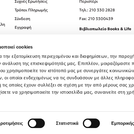
Συχνές Ερωτήσεις
Περιστέρι
Τρόποι Πληρωμής
Tηλ.: 210 330 2828
Σύνδεση
Fax: 210 3300439
ίλη
Εγγραφή
Βιβλιοπωλείο Books & Life
Σόλωνος 93-95, 106 78, Αθήν
μοποιεί cookies
Τηλ.:
210 330 0774
α την εξατομίκευση περιεχομένου και διαφημίσεων, την παροχ
ν ανάλυση της επισκεψιμότητάς μας. Επιπλέον, μοιραζόμαστε 
ου χρησιμοποιείτε τον ιστότοπό μας με συνεργάτες κοινωνικώ
, οι οποίοι ενδεχομένως να τις συνδυάσουν με άλλες πληροφο
 τις οποίες έχουν συλλέξει σε σχέση με την από μέρους σας χ
ίσετε να χρησιμοποιείτε την ιστοσελίδα μας, συναινείτε στη χρ
Created by
Powered by
Copyright © 2026
dioptra.gr
ροτιμήσεις
Στατιστικά
Εμπορική