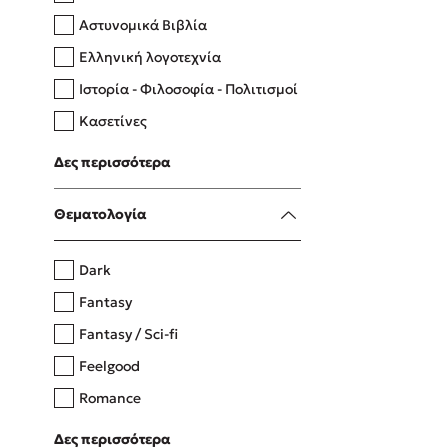
Αστυνομικά Βιβλία
Ελληνική λογοτεχνία
Δανάη Δεληγεώργη
Ιστορία - Φιλοσοφία - Πολιτισμοί
Πάνω, κάτω, μπροστά, πίσω
Κασετίνες
Λευκώματα - Έγχρωμοι οδηγοί
Δες περισσότερα
Μαγειρική
Mel Robbins
Θεματολογία
Η μέθοδος Αφήστε τους
Dark
Fantasy
Fantasy / Sci-fi
Feelgood
Romance
Upmarket
Δες περισσότερα