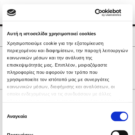
Menu
(0)
Κλείσιμο
Αρχική
|
Οι Συγγραφείς μας
Αυτή η ιστοσελίδα χρησιμοποιεί cookies
Οι Συγγραφείς μας
Χρησιμοποιούμε cookie για την εξατομίκευση
περιεχομένου και διαφημίσεων, την παροχή λειτουργιών
Δημοφιλή Βιβλία
0
Αποτελέσματα
κοινωνικών μέσων και την ανάλυση της
Lidia Branković
επισκεψιμότητάς μας. Επιπλέον, μοιραζόμαστε
F
L
R
V
Ε
Θ
Ο
Υ
πληροφορίες που αφορούν τον τρόπο που
Το ξενοδοχείο των συναισθημάτων
χρησιμοποιείτε τον ιστότοπό μας με συνεργάτες
κοινωνικών μέσων, διαφήμισης και αναλύσεων, οι
οποίοι ενδεχομένως να τις συνδυάσουν με άλλες
Κάνε δώρα στους αγαπημένους σου
πληροφορίες που τους έχετε παραχωρήσει ή τις οποίες
έχουν συλλέξει σε σχέση με την από μέρους σας χρήση
Επιλογή
των υπηρεσιών τους. Αν συνεχίσετε να χρησιμοποιείτε
Αναγκαία
Χάρης Πολίτης
συγκατάθεσης
την ιστοσελίδα μας, συναινείτε στη χρήση των cookies
Καθρέφτης
μας.
ΔΩΡΟΚΑΡΤΑ ΔΙΟΠΤΡΑ
Προτιμήσεις