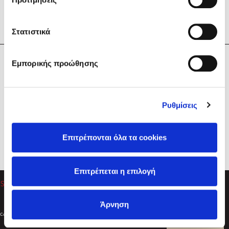
Στατιστικά
Η Εταιρεία
Εμπορικής προώθησης
Sebastian Fitzek
Υπηρεσίες
Playlist
Βοήθεια
Ρυθμίσεις
Επικοινωνία
Ακολουθήστε μας
Επιτρέπονται όλα τα cookies
Στέφανος Ξενάκης
Επιτρέπεται η επιλογή
Το λεξικό της ζωής σου
Άρνηση
Created by
Powered by
Copyright © 2026
dioptra.gr
Φίλτρα