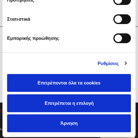
Στατιστικά
Η Εταιρεία
Εμπορικής προώθησης
Sebastian Fitzek
Υπηρεσίες
Playlist
Βοήθεια
Ρυθμίσεις
Επικοινωνία
Ακολουθήστε μας
Επιτρέπονται όλα τα cookies
Στέφανος Ξενάκης
Επιτρέπεται η επιλογή
Το λεξικό της ζωής σου
Άρνηση
Created by
Powered by
Copyright © 2026
dioptra.gr
Φίλτρα