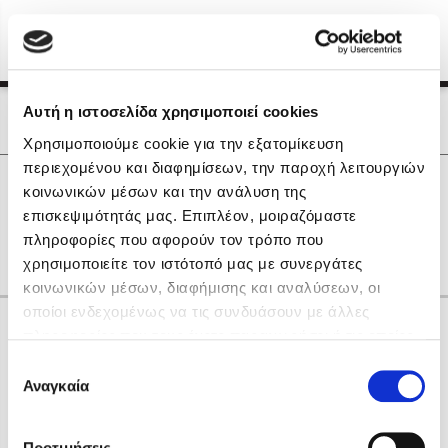
Menu
(0)
Κλείσιμο
Αρχική
|
Οι Συγγραφείς μας
Αυτή η ιστοσελίδα χρησιμοποιεί cookies
Οι Συγγραφείς μας
Χρησιμοποιούμε cookie για την εξατομίκευση
περιεχομένου και διαφημίσεων, την παροχή λειτουργιών
Δημοφιλή Βιβλία
0
Αποτελέσματα
κοινωνικών μέσων και την ανάλυση της
Lidia Branković
επισκεψιμότητάς μας. Επιπλέον, μοιραζόμαστε
F
R
Γ
Δ
Θ
Λ
Ο
πληροφορίες που αφορούν τον τρόπο που
Το ξενοδοχείο των συναισθημάτων
χρησιμοποιείτε τον ιστότοπό μας με συνεργάτες
κοινωνικών μέσων, διαφήμισης και αναλύσεων, οι
οποίοι ενδεχομένως να τις συνδυάσουν με άλλες
Κάνε δώρα στους αγαπημένους σου
πληροφορίες που τους έχετε παραχωρήσει ή τις οποίες
έχουν συλλέξει σε σχέση με την από μέρους σας χρήση
Επιλογή
των υπηρεσιών τους. Αν συνεχίσετε να χρησιμοποιείτε
Αναγκαία
Χάρης Πολίτης
συγκατάθεσης
την ιστοσελίδα μας, συναινείτε στη χρήση των cookies
Καθρέφτης
μας.
ΔΩΡΟΚΑΡΤΑ ΔΙΟΠΤΡΑ
Προτιμήσεις