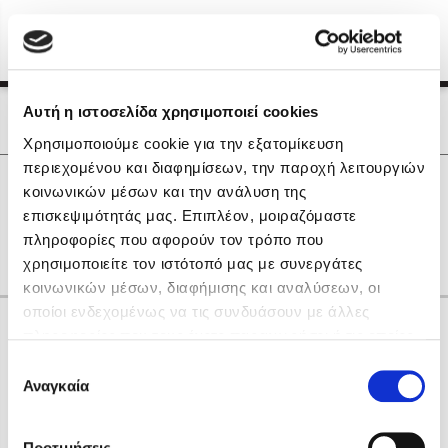
Menu
(0)
Κλείσιμο
Αρχική
|
Οι Συγγραφείς μας
Αυτή η ιστοσελίδα χρησιμοποιεί cookies
Οι Συγγραφείς μας
Χρησιμοποιούμε cookie για την εξατομίκευση
περιεχομένου και διαφημίσεων, την παροχή λειτουργιών
Δημοφιλή Βιβλία
0
Αποτελέσματα
κοινωνικών μέσων και την ανάλυση της
Lidia Branković
επισκεψιμότητάς μας. Επιπλέον, μοιραζόμαστε
F
R
Γ
Δ
Θ
Ο
Φ
πληροφορίες που αφορούν τον τρόπο που
Το ξενοδοχείο των συναισθημάτων
χρησιμοποιείτε τον ιστότοπό μας με συνεργάτες
κοινωνικών μέσων, διαφήμισης και αναλύσεων, οι
οποίοι ενδεχομένως να τις συνδυάσουν με άλλες
Κάνε δώρα στους αγαπημένους σου
πληροφορίες που τους έχετε παραχωρήσει ή τις οποίες
έχουν συλλέξει σε σχέση με την από μέρους σας χρήση
Επιλογή
των υπηρεσιών τους. Αν συνεχίσετε να χρησιμοποιείτε
Αναγκαία
Χάρης Πολίτης
συγκατάθεσης
την ιστοσελίδα μας, συναινείτε στη χρήση των cookies
Καθρέφτης
μας.
ΔΩΡΟΚΑΡΤΑ ΔΙΟΠΤΡΑ
Προτιμήσεις