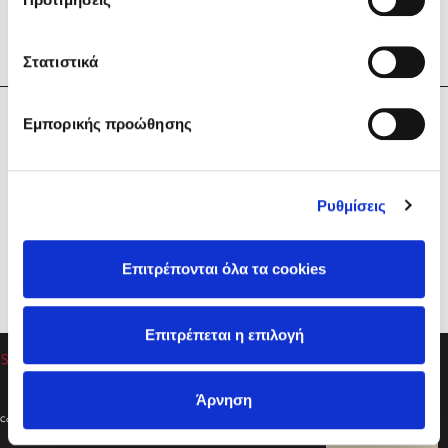
Στατιστικά
Η Εταιρεία
Εμπορικής προώθησης
Sebastian Fitzek
Υπηρεσίες
Playlist
Βοήθεια
Ρυθμίσεις
Επικοινωνία
Ακολουθήστε μας
Επιτρέπονται όλα τα cookies
Στέφανος Ξενάκης
Επιτρέπεται η επιλογή
Το λεξικό της ζωής σου
Άρνηση
Created by
Powered by
Copyright © 2026
dioptra.gr
Φίλτρα