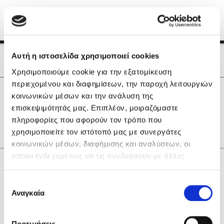
Menu
(0)
Κλείσιμο
Αρχική
|
Οι Συγγραφείς μας
Αυτή η ιστοσελίδα χρησιμοποιεί cookies
Οι Συγγραφείς μας
Χρησιμοποιούμε cookie για την εξατομίκευση
περιεχομένου και διαφημίσεων, την παροχή λειτουργιών
Δημοφιλή Βιβλία
0
Αποτελέσματα
κοινωνικών μέσων και την ανάλυση της
Lidia Branković
επισκεψιμότητάς μας. Επιπλέον, μοιραζόμαστε
G
H
L
R
V
Θ
Ο
Π
Σ
Τ
Ψ
πληροφορίες που αφορούν τον τρόπο που
Το ξενοδοχείο των συναισθημάτων
χρησιμοποιείτε τον ιστότοπό μας με συνεργάτες
κοινωνικών μέσων, διαφήμισης και αναλύσεων, οι
οποίοι ενδεχομένως να τις συνδυάσουν με άλλες
Κάνε δώρα στους αγαπημένους σου
πληροφορίες που τους έχετε παραχωρήσει ή τις οποίες
έχουν συλλέξει σε σχέση με την από μέρους σας χρήση
Επιλογή
των υπηρεσιών τους. Αν συνεχίσετε να χρησιμοποιείτε
Αναγκαία
Χάρης Πολίτης
συγκατάθεσης
την ιστοσελίδα μας, συναινείτε στη χρήση των cookies
Καθρέφτης
μας.
ΔΩΡΟΚΑΡΤΑ ΔΙΟΠΤΡΑ
Προτιμήσεις