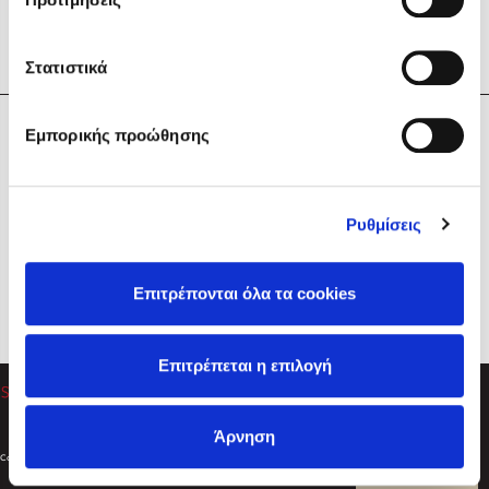
Στατιστικά
Η Εταιρεία
Εμπορικής προώθησης
Sebastian Fitzek
Υπηρεσίες
Playlist
Βοήθεια
Ρυθμίσεις
Επικοινωνία
Ακολουθήστε μας
Επιτρέπονται όλα τα cookies
Στέφανος Ξενάκης
Επιτρέπεται η επιλογή
Το λεξικό της ζωής σου
Άρνηση
Created by
Powered by
Copyright © 2026
dioptra.gr
Φίλτρα