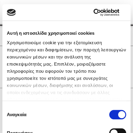
Menu
(0)
Κλείσιμο
Αρχική
|
Οι Συγγραφείς μας
Αυτή η ιστοσελίδα χρησιμοποιεί cookies
Οι Συγγραφείς μας
Χρησιμοποιούμε cookie για την εξατομίκευση
περιεχομένου και διαφημίσεων, την παροχή λειτουργιών
Δημοφιλή Βιβλία
0
Αποτελέσματα
κοινωνικών μέσων και την ανάλυση της
Lidia Branković
επισκεψιμότητάς μας. Επιπλέον, μοιραζόμαστε
G
I
R
Y
Δ
Θ
Ο
Ψ
πληροφορίες που αφορούν τον τρόπο που
Το ξενοδοχείο των συναισθημάτων
χρησιμοποιείτε τον ιστότοπό μας με συνεργάτες
κοινωνικών μέσων, διαφήμισης και αναλύσεων, οι
οποίοι ενδεχομένως να τις συνδυάσουν με άλλες
Κάνε δώρα στους αγαπημένους σου
πληροφορίες που τους έχετε παραχωρήσει ή τις οποίες
έχουν συλλέξει σε σχέση με την από μέρους σας χρήση
Επιλογή
των υπηρεσιών τους. Αν συνεχίσετε να χρησιμοποιείτε
Αναγκαία
Χάρης Πολίτης
συγκατάθεσης
την ιστοσελίδα μας, συναινείτε στη χρήση των cookies
Καθρέφτης
μας.
ΔΩΡΟΚΑΡΤΑ ΔΙΟΠΤΡΑ
Προτιμήσεις