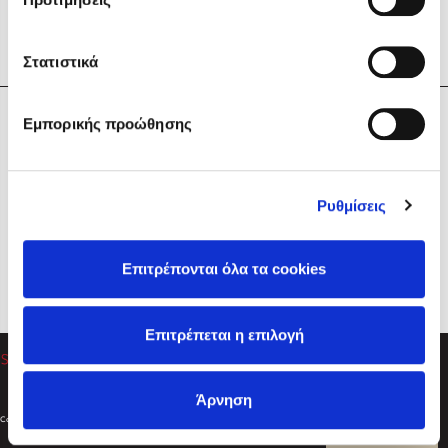
Στατιστικά
Η Εταιρεία
Εμπορικής προώθησης
Sebastian Fitzek
Υπηρεσίες
Playlist
Βοήθεια
Ρυθμίσεις
Επικοινωνία
Ακολουθήστε μας
Επιτρέπονται όλα τα cookies
Στέφανος Ξενάκης
Επιτρέπεται η επιλογή
Το λεξικό της ζωής σου
Άρνηση
Created by
Powered by
Copyright © 2026
dioptra.gr
Φίλτρα