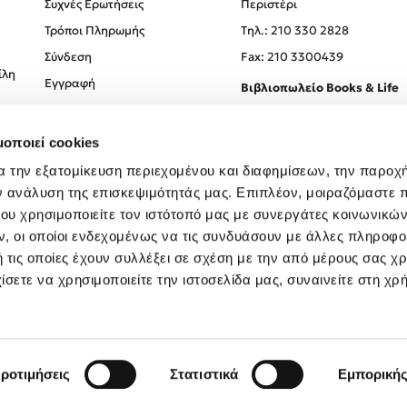
Συχνές Ερωτήσεις
Περιστέρι
Τρόποι Πληρωμής
Tηλ.: 210 330 2828
Σύνδεση
Fax: 210 3300439
ίλη
Εγγραφή
Βιβλιοπωλείο Books & Life
Σόλωνος 93-95, 106 78, Αθήν
μοποιεί cookies
Τηλ.:
210 330 0774
α την εξατομίκευση περιεχομένου και διαφημίσεων, την παροχ
ν ανάλυση της επισκεψιμότητάς μας. Επιπλέον, μοιραζόμαστε 
ου χρησιμοποιείτε τον ιστότοπό μας με συνεργάτες κοινωνικώ
, οι οποίοι ενδεχομένως να τις συνδυάσουν με άλλες πληροφο
 τις οποίες έχουν συλλέξει σε σχέση με την από μέρους σας χ
ίσετε να χρησιμοποιείτε την ιστοσελίδα μας, συναινείτε στη χρ
Created by
Powered by
Copyright © 2026
dioptra.gr
ροτιμήσεις
Στατιστικά
Εμπορική