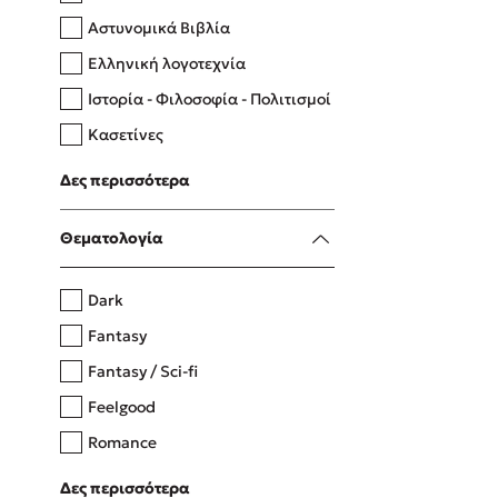
Αστυνομικά Βιβλία
Ελληνική λογοτεχνία
Δανάη Δεληγεώργη
Ιστορία - Φιλοσοφία - Πολιτισμοί
Πάνω, κάτω, μπροστά, πίσω
Κασετίνες
Λευκώματα - Έγχρωμοι οδηγοί
Δες περισσότερα
Μαγειρική
Mel Robbins
Θεματολογία
Η μέθοδος Αφήστε τους
Dark
Fantasy
Fantasy / Sci-fi
Feelgood
Romance
Upmarket
Δες περισσότερα