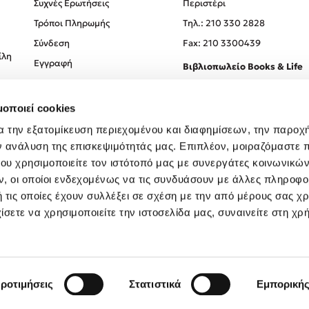
Συχνές Ερωτήσεις
Περιστέρι
Τρόποι Πληρωμής
Tηλ.: 210 330 2828
Σύνδεση
Fax: 210 3300439
ίλη
Εγγραφή
Βιβλιοπωλείο Books & Life
Σόλωνος 93-95, 106 78, Αθήν
μοποιεί cookies
Τηλ.:
210 330 0774
α την εξατομίκευση περιεχομένου και διαφημίσεων, την παροχ
ν ανάλυση της επισκεψιμότητάς μας. Επιπλέον, μοιραζόμαστε 
ου χρησιμοποιείτε τον ιστότοπό μας με συνεργάτες κοινωνικώ
, οι οποίοι ενδεχομένως να τις συνδυάσουν με άλλες πληροφο
 τις οποίες έχουν συλλέξει σε σχέση με την από μέρους σας χ
ίσετε να χρησιμοποιείτε την ιστοσελίδα μας, συναινείτε στη χρ
Created by
Powered by
Copyright © 2026
dioptra.gr
ροτιμήσεις
Στατιστικά
Εμπορική