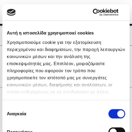
Menu
(0)
Κλείσιμο
Αρχική
|
Οι Συγγραφείς μας
Αυτή η ιστοσελίδα χρησιμοποιεί cookies
Οι Συγγραφείς μας
Χρησιμοποιούμε cookie για την εξατομίκευση
περιεχομένου και διαφημίσεων, την παροχή λειτουργιών
Δημοφιλή Βιβλία
0
Αποτελέσματα
κοινωνικών μέσων και την ανάλυση της
Lidia Branković
επισκεψιμότητάς μας. Επιπλέον, μοιραζόμαστε
G
L
T
Θ
Ο
πληροφορίες που αφορούν τον τρόπο που
Το ξενοδοχείο των συναισθημάτων
χρησιμοποιείτε τον ιστότοπό μας με συνεργάτες
κοινωνικών μέσων, διαφήμισης και αναλύσεων, οι
οποίοι ενδεχομένως να τις συνδυάσουν με άλλες
Κάνε δώρα στους αγαπημένους σου
πληροφορίες που τους έχετε παραχωρήσει ή τις οποίες
έχουν συλλέξει σε σχέση με την από μέρους σας χρήση
Επιλογή
των υπηρεσιών τους. Αν συνεχίσετε να χρησιμοποιείτε
Αναγκαία
Χάρης Πολίτης
συγκατάθεσης
την ιστοσελίδα μας, συναινείτε στη χρήση των cookies
Καθρέφτης
μας.
ΔΩΡΟΚΑΡΤΑ ΔΙΟΠΤΡΑ
Προτιμήσεις