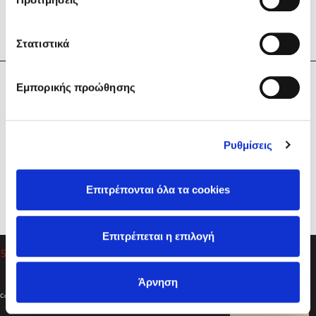
Στατιστικά
Η Εταιρεία
Εμπορικής προώθησης
Sebastian Fitzek
Υπηρεσίες
Playlist
Βοήθεια
Ρυθμίσεις
Επικοινωνία
Ακολουθήστε μας
Επιτρέπονται όλα τα cookies
Στέφανος Ξενάκης
Επιτρέπεται η επιλογή
Το λεξικό της ζωής σου
Άρνηση
Created by
Powered by
Copyright © 2026
dioptra.gr
Φίλτρα