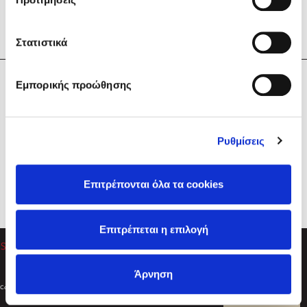
Στατιστικά
Η Εταιρεία
Εμπορικής προώθησης
Sebastian Fitzek
Υπηρεσίες
Playlist
Βοήθεια
Ρυθμίσεις
Επικοινωνία
Ακολουθήστε μας
Επιτρέπονται όλα τα cookies
Στέφανος Ξενάκης
Επιτρέπεται η επιλογή
Το λεξικό της ζωής σου
Άρνηση
Created by
Powered by
Copyright © 2026
dioptra.gr
Φίλτρα