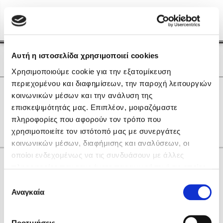
Menu
(0)
Κλείσιμο
Αρχική
|
Οι Συγγραφείς μας
Αυτή η ιστοσελίδα χρησιμοποιεί cookies
Οι Συγγραφείς μας
Χρησιμοποιούμε cookie για την εξατομίκευση
περιεχομένου και διαφημίσεων, την παροχή λειτουργιών
Δημοφιλή Βιβλία
0
Αποτελέσματα
κοινωνικών μέσων και την ανάλυση της
Lidia Branković
επισκεψιμότητάς μας. Επιπλέον, μοιραζόμαστε
G
N
Δ
Θ
Λ
Ο
Χ
πληροφορίες που αφορούν τον τρόπο που
Το ξενοδοχείο των συναισθημάτων
χρησιμοποιείτε τον ιστότοπό μας με συνεργάτες
κοινωνικών μέσων, διαφήμισης και αναλύσεων, οι
οποίοι ενδεχομένως να τις συνδυάσουν με άλλες
Κάνε δώρα στους αγαπημένους σου
πληροφορίες που τους έχετε παραχωρήσει ή τις οποίες
έχουν συλλέξει σε σχέση με την από μέρους σας χρήση
Επιλογή
των υπηρεσιών τους. Αν συνεχίσετε να χρησιμοποιείτε
Αναγκαία
Χάρης Πολίτης
συγκατάθεσης
την ιστοσελίδα μας, συναινείτε στη χρήση των cookies
Καθρέφτης
μας.
ΔΩΡΟΚΑΡΤΑ ΔΙΟΠΤΡΑ
Προτιμήσεις