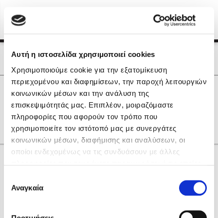
Menu
(0)
Κλείσιμο
Αρχική
|
Οι Συγγραφείς μας
Αυτή η ιστοσελίδα χρησιμοποιεί cookies
Οι Συγγραφείς μας
Χρησιμοποιούμε cookie για την εξατομίκευση
περιεχομένου και διαφημίσεων, την παροχή λειτουργιών
Δημοφιλή Βιβλία
0
Αποτελέσματα
κοινωνικών μέσων και την ανάλυση της
Lidia Branković
επισκεψιμότητάς μας. Επιπλέον, μοιραζόμαστε
G
S
πληροφορίες που αφορούν τον τρόπο που
Το ξενοδοχείο των συναισθημάτων
χρησιμοποιείτε τον ιστότοπό μας με συνεργάτες
κοινωνικών μέσων, διαφήμισης και αναλύσεων, οι
οποίοι ενδεχομένως να τις συνδυάσουν με άλλες
Κάνε δώρα στους αγαπημένους σου
πληροφορίες που τους έχετε παραχωρήσει ή τις οποίες
έχουν συλλέξει σε σχέση με την από μέρους σας χρήση
Επιλογή
των υπηρεσιών τους. Αν συνεχίσετε να χρησιμοποιείτε
Αναγκαία
Χάρης Πολίτης
συγκατάθεσης
την ιστοσελίδα μας, συναινείτε στη χρήση των cookies
Καθρέφτης
μας.
ΔΩΡΟΚΑΡΤΑ ΔΙΟΠΤΡΑ
Προτιμήσεις